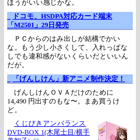
ほうがいい感じかな。
_
ドコモ、HSDPA対応カード端末
「M2501」29日発売
ＰＣからのはみ出しが結構でかい
な。もう少し小さくして、入れっぱな
しでも違和感がないくらいだといいん
だが。
_
「げんしけん」新アニメ制作決定！
げんしけんＯＶＡだけのために
14,490 円出すのもな〜。まあ買うけ
ど。
くじびきアンバランス
DVD-BOX 1(木尾士目/横手