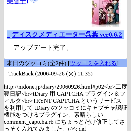
美智子)
_
ディスクメディエーター呉葉 ver0.6.2
アップデート完了。
本日のツッコミ(全2件) [
ツッコミを入れる
]
_
TrackBack
(2006-09-26 (火) 11:35)
http://nidone.jp/diary/20060926.html#p02<br>二度
寝日記<br>tDiary 用 CAPTCHA プラグイン＆フ
ィルタ<br>TRYNT CAPTCHA というサービス
を利用して tDiary のツッコミにキャプチャ認証
機能をつけるプラグイン。素晴らしい。
comment_captcha.rb にちょっとだけ修正してさ
っそく入れてみました。(^^; def