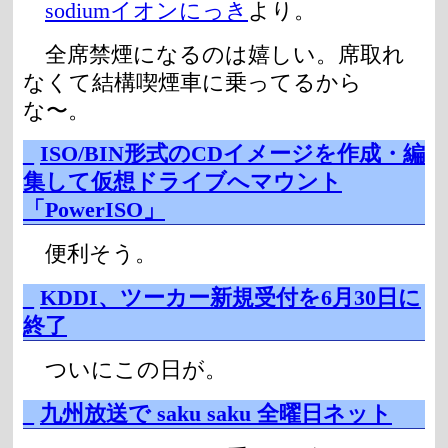
sodiumイオンにっき
より。
全席禁煙になるのは嬉しい。席取れ
なくて結構喫煙車に乗ってるから
な〜。
_
ISO/BIN形式のCDイメージを作成・編
集して仮想ドライブへマウント
「PowerISO」
便利そう。
_
KDDI、ツーカー新規受付を6月30日に
終了
ついにこの日が。
_
九州放送で saku saku 全曜日ネット