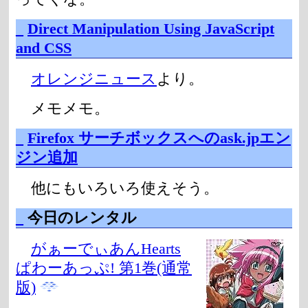
_
Direct Manipulation Using JavaScript
and CSS
オレンジニュース
より。
メモメモ。
_
Firefox サーチボックスへのask.jpエン
ジン追加
他にもいろいろ使えそう。
_
今日のレンタル
がぁーでぃあんHearts
ぱわーあっぷ! 第1巻(通常
版)