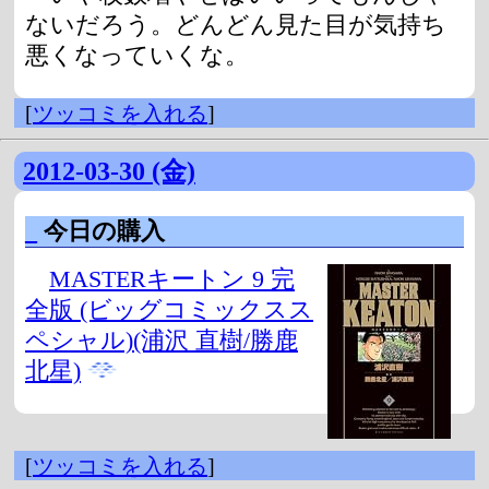
ないだろう。どんどん見た目が気持ち
悪くなっていくな。
[
ツッコミを入れる
]
2012-03-30 (金)
_
今日の購入
MASTERキートン 9 完
全版 (ビッグコミックスス
ペシャル)(浦沢 直樹/勝鹿
北星)
[
ツッコミを入れる
]