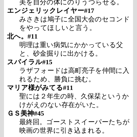
美を自分の体にのりうつらせる。
エンジェリックレイヤー#17
みさきは鳩子に全国大会のセコンド
をやってほしいと言う。
北へ。#11
明理は重い病気にかかっている父
と、砂金掘りに出かける。
スパイラル#15
ラザフォードは高町亮子を仲間に入
れるため、勝負に挑む。
マリア様がみてる#11
聖には２年生の時、久保栞というか
けがえのない存在がいた。
ＧＳ美神#45
最終回。ゴーストスイーパーたちが
映画の世界に引き込まれる。