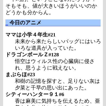
そもそも、値が大きいほうがいいのか
どうかも分からん。
_
今日のアニメ
ママは小学４年生#21
未来から来たらしいバッグにはいろ
いろな道具が入っていた。
ドラゴンボールＺ#128
悟空はウィルス性の心臓病に侵さ
れ、思うように戦えない。
まぶらほ#23
和樹の記憶を探すと、足りない灰は
夕菜と千早の思い出にあった。
シティーハンター９１#6
香は麻美に気持ちを伝えるため、亜