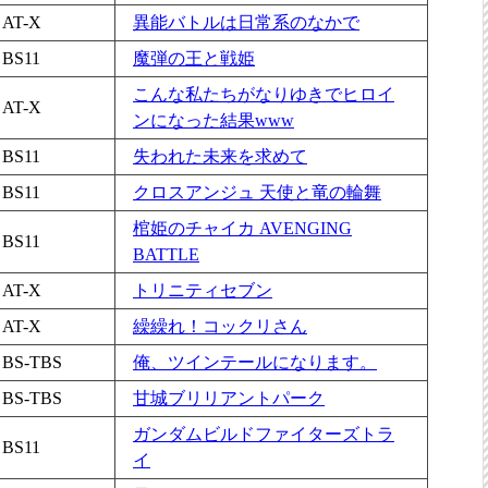
AT-X
異能バトルは日常系のなかで
BS11
魔弾の王と戦姫
こんな私たちがなりゆきでヒロイ
AT-X
ンになった結果www
BS11
失われた未来を求めて
BS11
クロスアンジュ 天使と竜の輪舞
棺姫のチャイカ AVENGING
BS11
BATTLE
AT-X
トリニティセブン
AT-X
繰繰れ！コックリさん
BS-TBS
俺、ツインテールになります。
BS-TBS
甘城ブリリアントパーク
ガンダムビルドファイターズトラ
BS11
イ