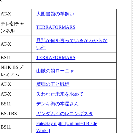
メ
AT-X
大図書館の羊飼い
テレ朝チャ
TERRAFORMARS
ンネル
旦那が何を言っているかわからな
AT-X
い件
BS11
TERRAFORMARS
NHK BSプ
山賊の娘ローニャ
レミアム
AT-X
魔弾の王と戦姫
AT-X
失われた未来を求めて
BS11
デンキ街の本屋さん
BS-TBS
ガンダム Gのレコンギスタ
Fate/stay night [Unlimited Blade
BS11
Works]