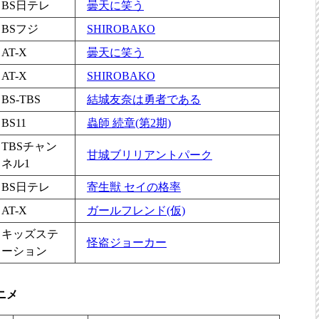
BS日テレ
曇天に笑う
BSフジ
SHIROBAKO
AT-X
曇天に笑う
AT-X
SHIROBAKO
BS-TBS
結城友奈は勇者である
BS11
蟲師 続章(第2期)
TBSチャン
甘城ブリリアントパーク
ネル1
BS日テレ
寄生獣 セイの格率
AT-X
ガールフレンド(仮)
キッズステ
怪盗ジョーカー
ーション
ニメ