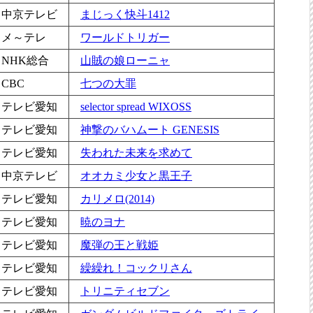
中京テレビ
まじっく快斗1412
メ～テレ
ワールドトリガー
NHK総合
山賊の娘ローニャ
CBC
七つの大罪
テレビ愛知
selector spread WIXOSS
テレビ愛知
神撃のバハムート GENESIS
テレビ愛知
失われた未来を求めて
中京テレビ
オオカミ少女と黒王子
テレビ愛知
カリメロ(2014)
テレビ愛知
暁のヨナ
テレビ愛知
魔弾の王と戦姫
テレビ愛知
繰繰れ！コックリさん
テレビ愛知
トリニティセブン