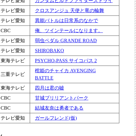
テレビ愛知
ガンダムビルドファイターズトライ
テレビ愛知
クロスアンジュ 天使と竜の輪舞
テレビ愛知
異能バトルは日常系のなかで
CBC
俺、ツインテールになります。
テレビ愛知
弱虫ペダル GRANDE ROAD
テレビ愛知
SHIROBAKO
東海テレビ
PSYCHO-PASS サイコパス 2
棺姫のチャイカ AVENGING
三重テレビ
BATTLE
東海テレビ
四月は君の嘘
CBC
甘城ブリリアントパーク
CBC
結城友奈は勇者である
テレビ愛知
ガールフレンド(仮)