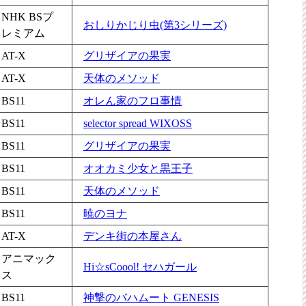
NHK BSプ
おしりかじり虫(第3シリーズ)
レミアム
AT-X
グリザイアの果実
AT-X
天体のメソッド
BS11
オレん家のフロ事情
BS11
selector spread WIXOSS
BS11
グリザイアの果実
BS11
オオカミ少女と黒王子
BS11
天体のメソッド
BS11
暁のヨナ
AT-X
デンキ街の本屋さん
アニマック
Hi☆sCoool! セハガール
ス
BS11
神撃のバハムート GENESIS