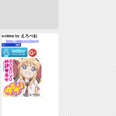
written by えろぺお
https://amzn.to/elpeojp