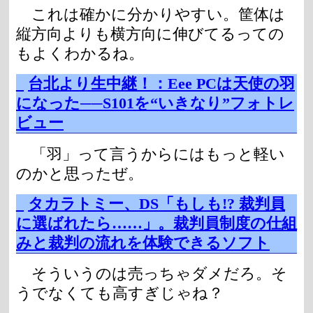
これは確かに分かりやすい。筐体は
縦方向よりも横方向に伸びてるっての
もよくわかるね。
_
台北より生中継！：Eee PCは天使の羽
になった──S101を“いきなり”フォトレ
ビュー
「羽」って言うからにはもっと軽い
のかと思ったぜ。
_
タカラトミー、DS「もしも!? 裁判員
に選ばれたら……」。裁判員制度の仕組
みと裁判の流れを体験できるソフト
そういうのは売っちゃダメだろ。そ
うでなくても高すぎじゃね？