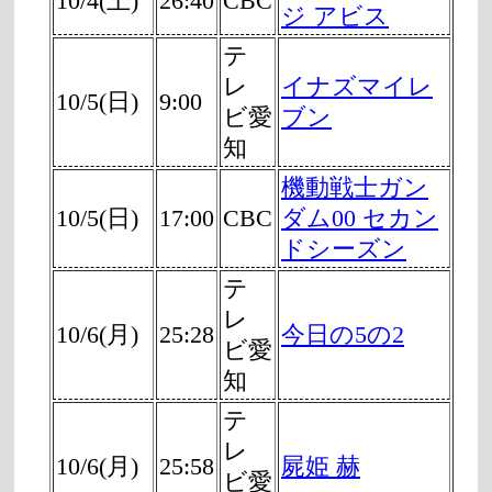
10/4(土)
26:40
CBC
ジ アビス
テ
レ
イナズマイレ
10/5(日)
9:00
ビ愛
ブン
知
機動戦士ガン
10/5(日)
17:00
CBC
ダム00 セカン
ドシーズン
テ
レ
10/6(月)
25:28
今日の5の2
ビ愛
知
テ
レ
10/6(月)
25:58
屍姫 赫
ビ愛