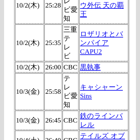
レ
10/2(木)
25:28
ウ外伝 天の覇
ビ愛
王
知
三重
ロザリオとバ
テ
10/2(木)
25:35
ンパイア
レ
CAPU2
ビ
10/2(木)
26:00
CBC
黒執事
テ
レ
キャシャーン
10/3(金)
25:58
ビ愛
Sins
知
鉄のラインバ
10/3(金)
26:45
CBC
レル
テイルズ オブ