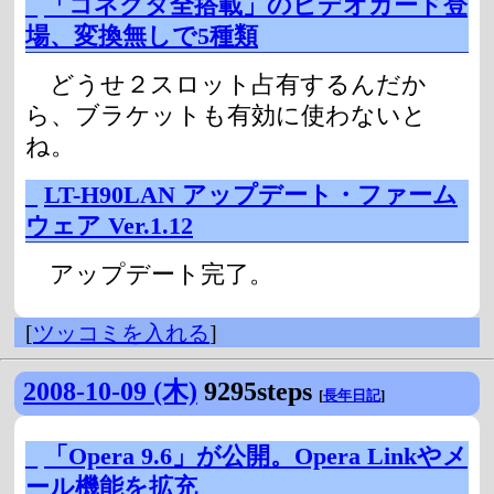
_
「コネクタ全搭載」のビデオカード登
場、変換無しで5種類
どうせ２スロット占有するんだか
ら、ブラケットも有効に使わないと
ね。
_
LT-H90LAN アップデート・ファーム
ウェア Ver.1.12
アップデート完了。
[
ツッコミを入れる
]
2008-10-09 (木)
9295steps
[
長年日記
]
_
「Opera 9.6」が公開。Opera Linkやメ
ール機能を拡充