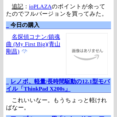
追記
：
ioPLAZA
のポイントが余って
たのでフルバージョンを買ってみた。
_
今日の購入
名探偵コナン/鎮魂
曲 (My First Big)(青山
剛昌)
_
レノボ、軽量/長時間駆動の12.1型モバ
イル「ThinkPad X200s」
これいいなー。もうちょっと軽けれ
ばなー。