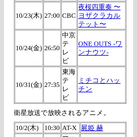
夜桜四重奏 〜
10/23(木)
27:00
CBC
ヨザクラカル
テット〜
中京
テ
ONE OUTS -ワ
10/24(金)
26:50
レ
ンナウツ-
ビ
東海
テ
ミチコとハッ
10/31(金)
27:35
レ
チン
ビ
衛星放送で放映されるアニメ。
10/2(木)
10:30
AT-X
屍姫 赫