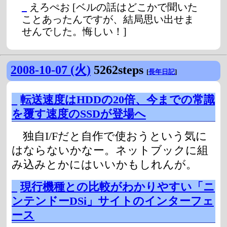
_
えろぺお
[ベルの話はどこかで聞いた
ことあったんですが、結局思い出せま
せんでした。悔しい！]
2008-10-07 (火)
5262steps
[
長年日記
]
_
転送速度はHDDの20倍、今までの常識
を覆す速度のSSDが登場へ
独自I/Fだと自作で使おうという気に
はならないかなー。ネットブックに組
み込みとかにはいいかもしれんが。
_
現行機種との比較がわかりやすい「ニ
ンテンドーDSi」サイトのインターフェ
ース