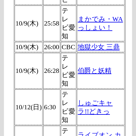
テ
レ
まかでみ・WA
10/9(木)
25:58
ビ愛
っしょい！
知
10/9(木)
26:00
CBC
地獄少女 三鼎
テ
レ
10/9(木)
26:28
伯爵と妖精
ビ愛
知
テ
レ
しゅごキャ
10/12(日)
6:30
ビ愛
ラ!!どきっ
知
テ
ライブオン カ