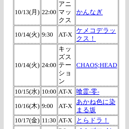
アニ
10/13(月)
22:00
マッ
かんなぎ
クス
ケメコデラッ
10/14(火)
9:30
AT-X
クス！
キッ
ズス
10/14(火)
24:00
テー
CHAOS;HEAD
ショ
ン
10/15(水)
10:00
AT-X
喰霊-零-
あかね色に染
10/16(木)
9:00
AT-X
まる坂
10/17(金)
11:30
AT-X
とらドラ！