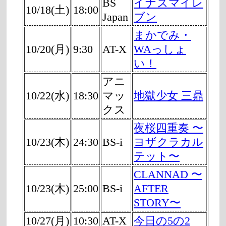
BS
イナズマイレ
10/18(土)
18:00
Japan
ブン
まかでみ・
10/20(月)
9:30
AT-X
WAっしょ
い！
アニ
10/22(水)
18:30
マッ
地獄少女 三鼎
クス
夜桜四重奏 〜
10/23(木)
24:30
BS-i
ヨザクラカル
テット〜
CLANNAD 〜
10/23(木)
25:00
BS-i
AFTER
STORY〜
10/27(月)
10:30
AT-X
今日の5の2