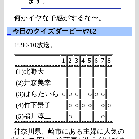
ます。
何かイヤな予感がするな〜。
_
今日のクイズダービー#762
1990/10放送。
1
2
3
4
5
6
7
8
(1)北野大
(2)井森美幸
(3)はらたいら
○
○
○
○
○
○
(4)竹下景子
○
○
○
○
○
○
(5)稲川淳二
○
○
神奈川県川崎市にある主婦に人気の