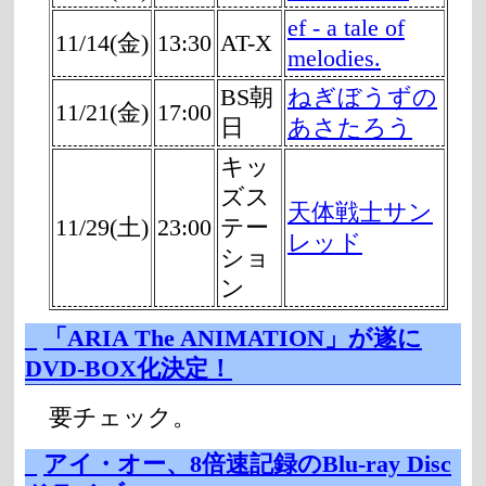
ef - a tale of
11/14(金)
13:30
AT-X
melodies.
BS朝
ねぎぼうずの
11/21(金)
17:00
日
あさたろう
キッ
ズス
天体戦士サン
11/29(土)
23:00
テー
レッド
ショ
ン
_
「ARIA The ANIMATION」が遂に
DVD-BOX化決定！
要チェック。
_
アイ・オー、8倍速記録のBlu-ray Disc