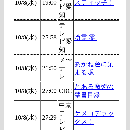
10/8(水)
19:00
スティッチ！
ビ愛
知
テ
レ
10/8(水)
25:58
喰霊-零-
ビ愛
知
メ〜
あかね色に染
10/8(水)
26:50
テ
まる坂
レ
とある魔術の
10/8(水)
27:00
CBC
禁書目録
中京
テ
ケメコデラッ
10/8(水)
27:29
レ
クス！
ビ