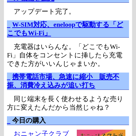
アップデート完了。
_
W-SIM対応、eneloopで駆動する「ど
こでもWi-Fi」
充電器はいらんな。「どこでもWi-
Fi」自体をコンセントに挿したら充電
できた方がいいんじゃまいか。
_
携帯電話市場、急速に縮小 販売不
振、消費冷え込みが追い打ち
同じ端末を長く使わせるような売り
方に変えたんだから当然じゃね？
_
今日の購入
おニャン子クラブ