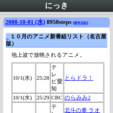
にっき
2008-10-01 (水)
8950steps
[
長年日記
]
_
１０月のアニメ新番組リスト（名古屋
版）
地上波で放映されるアニメ。
テ
レ
10/1(水)
25:28
とらドラ！
ビ愛
知
10/1(水)
25:29
CBC
のらみみ2
テ
北斗の拳 ラオ