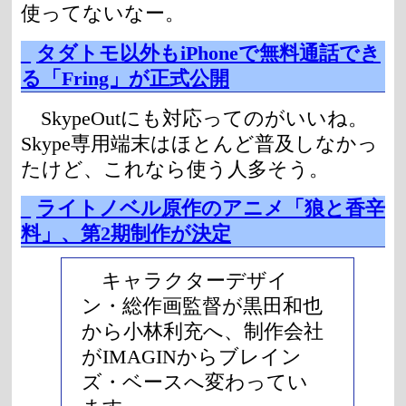
使ってないなー。
_
タダトモ以外もiPhoneで無料通話でき
る「Fring」が正式公開
SkypeOutにも対応ってのがいいね。
Skype専用端末はほとんど普及しなかっ
たけど、これなら使う人多そう。
_
ライトノベル原作のアニメ「狼と香辛
料」、第2期制作が決定
キャラクターデザイ
ン・総作画監督が黒田和也
から小林利充へ、制作会社
がIMAGINからブレイン
ズ・ベースへ変わってい