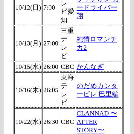
レ
10/12(日)
7:00
ードライバー
ビ愛
翔
知
三重
テ
純情ロマンチ
10/13(月)
27:00
レ
カ2
ビ
10/15(水)
26:00
CBC
かんなぎ
東海
テ
のだめカンタ
10/16(木)
26:05
レ
ービレ 巴里編
ビ
CLANNAD 〜
10/22(水)
26:30
CBC
AFTER
STORY〜