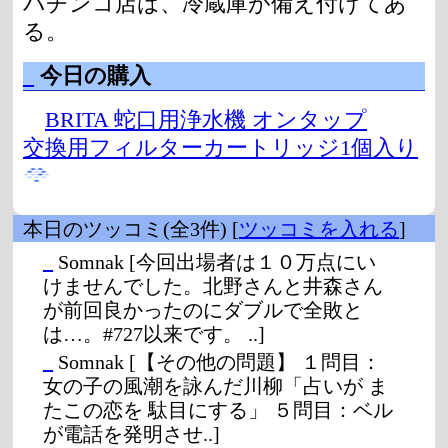
パチンコ店は、冷蔵庫が備え付けてあ
る。
_
今日の購入
BRITA 蛇口用浄水機 オンタップ
交換用フィルターカートリッジ1個入り
本日のツッコミ(全3件) [
ツッコミを入れる
]
_
Somnak
[今回出場者は１０万点にい
けませんでした。北野さんと井森さん
が前回良かったのにダブルで全敗と
は…。#727以来です。 ..]
_
Somnak
[【その他の問題】 １問目：
女の子の風潮を詠んだ川柳「占いが ま
たこの恋を 駄目にする」 ５問目：ベル
が電話を発明させ..]