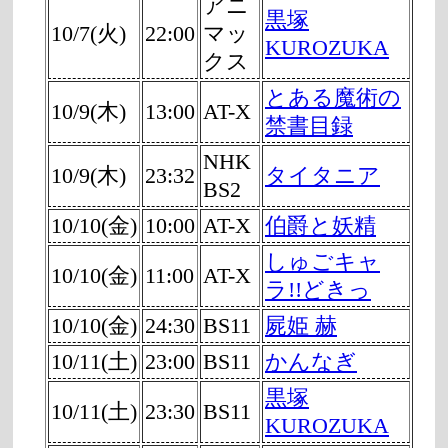
アニ
黒塚
10/7(火)
22:00
マッ
KUROZUKA
クス
とある魔術の
10/9(木)
13:00
AT-X
禁書目録
NHK
10/9(木)
23:32
タイタニア
BS2
10/10(金)
10:00
AT-X
伯爵と妖精
しゅごキャ
10/10(金)
11:00
AT-X
ラ!!どきっ
10/10(金)
24:30
BS11
屍姫 赫
10/11(土)
23:00
BS11
かんなぎ
黒塚
10/11(土)
23:30
BS11
KUROZUKA