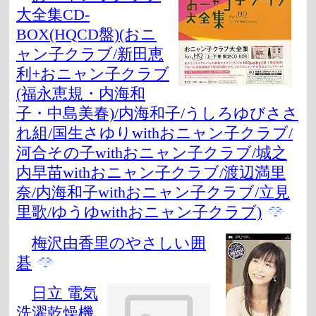
大全集CD-
BOX(HQCD盤)(おニ
ャン子クラブ/新田恵
利+おニャン子クラブ
(福永恵規・内海和
子・中島美春)/内海和子/うしろゆびささ
れ組/国生さゆりwithおニャン子クラブ/
河合その子withおニャン子クラブ/城之
内早苗withおニャン子クラブ/渡辺満里
奈/内海和子withおニャン子クラブ/立見
里歌/ゆうゆwithおニャン子クラブ)
梅沢由香里のやさしい囲
碁
日立 電気
洗濯乾燥機