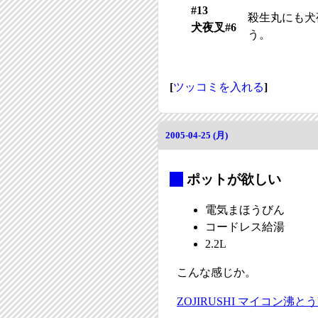
#13
殺生丸にも犬
犬夜叉#6
う。
[
ツッコミを入れる
]
2005-04-25 (月)
_
ポットが欲しい
電気まほうびん
コードレス給湯
2.2L
こんな感じか。
ZOJIRUSHI マイコン沸とう