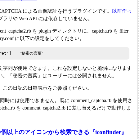
に CAPTCHA による画像認証を行うプラグインです。
以前作っ
リや Web API には依存していません。
tcha2.rb を plugin ディレクトリに、captcha.rb を filter
ry.conf に以下の設定をしてください。
ecret'] = '秘密の言葉'
文字列が使用できます。これを設定しないと脆弱になります
い。「秘密の言葉」はユーザーには公開されません。
、この日記の日毎表示をご参照ください。
同時には使用できません。既に comment_captcha.rb を使用さ
tcha.rb を comment_captcha2.rb に差し替えるだけで動作しま
0個以上のアイコンから検索できる『iconfinder』