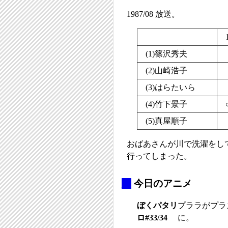
1987/08 放送。
(1)篠沢秀夫
(2)山崎浩子
(3)はらたいら
(4)竹下景子
(5)真屋順子
おばあさんが川で洗濯をし
行ってしまった。
_
今日のアニメ
ぼくパタリ
プララがプラ
ロ#33/34
に。