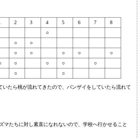
1
2
3
4
5
6
7
8
○
○
○
○
○
○
○
○
○
○
○
○
○
○
○
ていたら桃が流れてきたので、バンザイをしていたら流れて
ズマたちに対し素直になれないので、学校へ行かせること