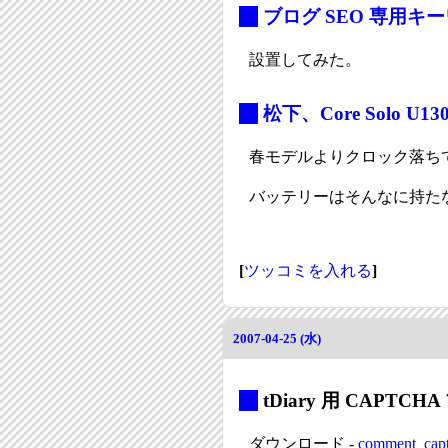
_
ブログ SEO 専用キ
設置してみた。
_
松下、Core Solo U13
春モデルよりクロック落ち
バッテリーはそんなに持た
[
ツッコミを入れる
]
2007-04-25 (水)
_
tDiary 用 CAPT
ダウンロード -
comment_capt