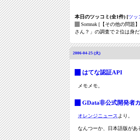
本日のツッコミ(全1件) [
ツッ
_
Somnak
[【その他の問題
さん？」の調査で２位は身だし
2006-04-25 (火)
_
はてな認証API
メモメモ。
_
GData非公式開発者
オレンジニュース
より。
なんつーか、日本語版があ