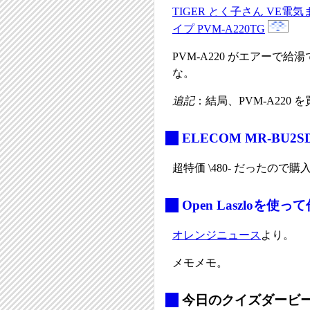
TIGER とく子さん VE
イプ PVM-A220TG
PVM-A220 がエアーで
な。
追記
：結局、PVM-A220 
_
ELECOM MR-BU2S
超特価 \480- だったので
_
Open Laszloを
オレンジニュース
より。
メモメモ。
_
今日のクイズダービー#