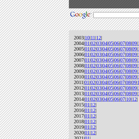
2003|
10
|
11
|
12
|
2004|
01
|
02
|
03
|
04
|
05
|
06
|
07
|
08
|
09
|
2005|
01
|
02
|
03
|
04
|
05
|
06
|
07
|
08
|
09
|
2006|
01
|
02
|
03
|
04
|
05
|
06
|
07
|
08
|
09
|
2007|
01
|
02
|
03
|
04
|
05
|
06
|
07
|
08
|
09
|
2008|
01
|
02
|
03
|
04
|
05
|
06
|
07
|
08
|
09
|
2009|
01
|
02
|
03
|
04
|
05
|
06
|
07
|
08
|
09
|
2010|
01
|
02
|
03
|
04
|
05
|
06
|
07
|
08
|
09
|
2011|
01
|
02
|
03
|
04
|
05
|
06
|
07
|
08
|
09
|
2012|
01
|
02
|
03
|
04
|
05
|
06
|
07
|
08
|
09
|
2013|
01
|
02
|
03
|
04
|
05
|
06
|
07
|
08
|
09
|
2014|
01
|
02
|
03
|
04
|
05
|
06
|
07
|
10
|
12
|
2015|
01
|
12
|
2016|
01
|
12
|
2017|
01
|
12
|
2018|
01
|
12
|
2019|
01
|
12
|
2020|
01
|
12
|
2021|
01
|