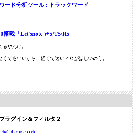
ーワード分析ツール : トラックワード
00搭載「Let'snote W5/T5/R5」
てるやんけ。
なくてもいいから、軽くて速いＰＣがほしいのう。
CHA プラグイン＆フィルタ２
cha2.rb
captcha.rb