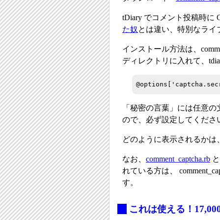
tDiary でコメント投稿時
た奴
とは違い、特別なライブラ
インストール方法は、comment_cap
ディレクトリに入れて、tdia
@options['captcha.s
「秘密の言葉」には任意の
ので、必ず設定してくださ
どのように表示されるかは
なお、
comment_captcha.rb
と
れている方は、 comment_cap
す。
_
これは使える！17,00