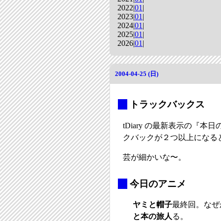
2022|
01
|
2023|
01
|
2024|
01
|
2025|
01
|
2026|
01
|
2004-04-25 (日)
_
トラックバックス
tDiary の最新表示の『本日
クバックが２つ以上になると Tr
芸が細かいな〜。
_
今日のアニメ
ヤミと帽子
最終回。なぜ
と本の旅人
る。