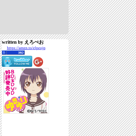
written by えろぺお
https://amzn.to/elpeojp