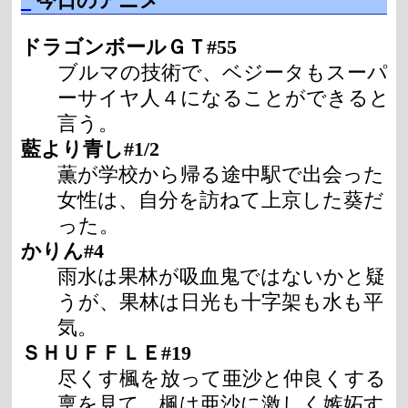
_
今日のアニメ
ドラゴンボールＧＴ#55
ブルマの技術で、ベジータもスーパ
ーサイヤ人４になることができると
言う。
藍より青し#1/2
薫が学校から帰る途中駅で出会った
女性は、自分を訪ねて上京した葵だ
った。
かりん#4
雨水は果林が吸血鬼ではないかと疑
うが、果林は日光も十字架も水も平
気。
ＳＨＵＦＦＬＥ#19
尽くす楓を放って亜沙と仲良くする
稟を見て、楓は亜沙に激しく嫉妬す