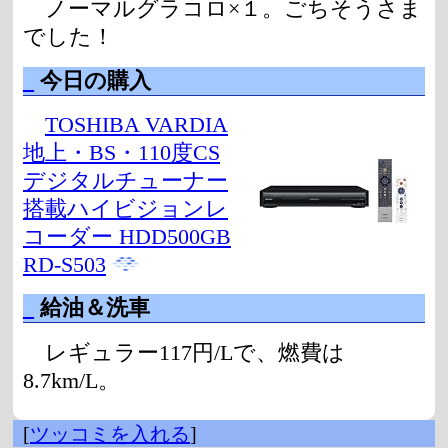
ノーマルグラコロ×１。ごちそうさま
でした！
_
今日の購入
TOSHIBA VARDIA
地上・BS・110度CS
デジタルチューナー
搭載ハイビジョンレ
コーダー HDD500GB
RD-S503
_
給油＆洗車
レギュラー117円/Lで、燃費は
8.7km/L。
[
ツッコミを入れる
]