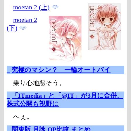
moetan 2 (上)
moetan 2
(下)
_
究極のマシン？ 一輪オートバイ
乗り心地悪そう。
_
「ITmedia」と「@IT」が3月に合併、
株式公開も視野に
へぇ。
_
関東版 月詠 OP比較 まとめ