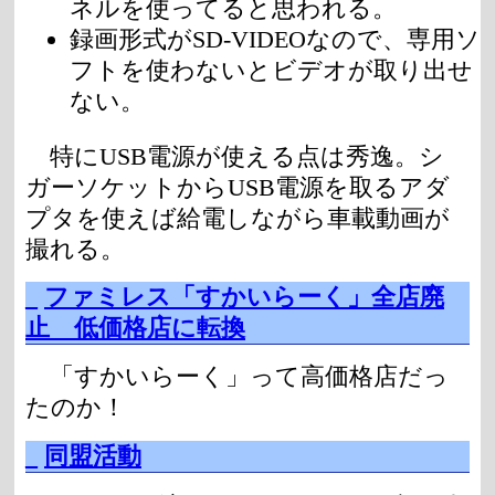
ネルを使ってると思われる。
録画形式がSD-VIDEOなので、専用ソ
フトを使わないとビデオが取り出せ
ない。
特にUSB電源が使える点は秀逸。シ
ガーソケットからUSB電源を取るアダ
プタを使えば給電しながら車載動画が
撮れる。
_
ファミレス「すかいらーく」全店廃
止 低価格店に転換
「すかいらーく」って高価格店だっ
たのか！
_
同盟活動