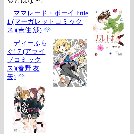
るとはな～。
ママレード・ボーイ little
1 (マーガレットコミック
ス)(吉住 渉)
ディーふら
ぐ! 7 (アライ
ブコミック
ス)(春野 友
矢)