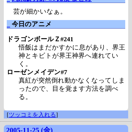
芸が細かいなぁ。
_
今日のアニメ
ドラゴンボールＺ#241
悟飯はまだかすかに息があり、界王
神とキビトが界王神界へ連れてい
く。
ローゼンメイデン#7
真紅が突然倒れ動かなくなってしま
ったので、目を覚ます方法を調べ
る。
[
ツッコミを入れる
]
2005-11-25 (金)