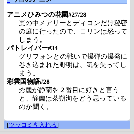
アニメひみつの花園#27/28
嵐の中メアリーとディコンだけ秘密
の庭に行ったので、コリンは怒って
しまう。
パトレイバー#34
グリフォンとの戦いで爆弾の爆発に
巻き込まれた野明は、気を失ってし
まう。
彩雲国物語#28
秀麗が静蘭を２番目に好きと言う
と、静蘭は茶朔洵をどう思っている
のか聞く。
[
ツッコミを入れる
]