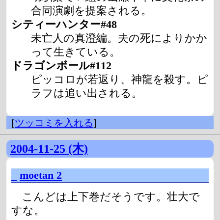
合同演劇を提案される。
シティーハンター#48
未亡人の真澄編。夫の死によりかか
って生きている。
ドラゴンボール#112
ピッコロが若返り、神龍を殺す。ピ
ラフは追い出される。
[
ツッコミを入れる
]
2004-11-25 (木)
_
moetan 2
こんどは上下巻だそうです。壮大で
すな。