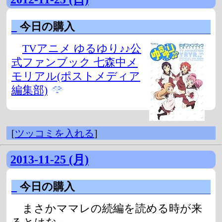
_
今日の購入
TVアニメ ゆるゆり♪♪公
式ファンブック 七森中メ
モリアル(ポストメディア
編集部)
[
ツッコミを入れる
]
2013-11-25 (月)
_
今日の購入
まさかママレの続編を読める時が来