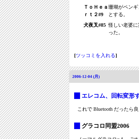
ＴｏＨｅａ
珊瑚がペンギ
ｒｔ２#9
とする。
犬夜叉#85
怪しい老婆に
った。
[
ツッコミを入れる
]
2006-12-04 (月)
_
エレコム、回転変形
これで Bluetooth だっ
_
グラコロ同盟2006