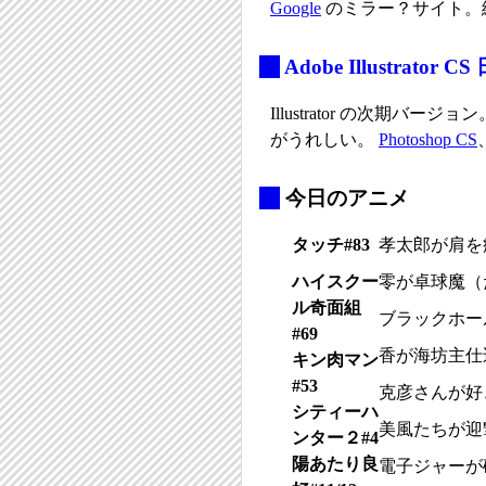
Google
のミラー？サイト。
_
Adobe Illustrator 
Illustrator の次期バ
がうれしい。
Photoshop CS
_
今日のアニメ
タッチ#83
孝太郎が肩を
ハイスクー
零が卓球魔（
ル奇面組
ブラックホー
#69
香が海坊主仕
キン肉マン
#53
克彦さんが好
シティーハ
美風たちが迎
ンター２#4
陽あたり良
電子ジャーが