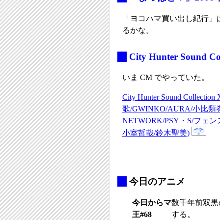
「ヨコハマ買い出し紀行」
るかな。
_
City Hunter Sound Co
いま CM でやっていた。
City Hunter Sound Collect
歌/GWINKO/AURA/小比
NETWORK/PSY・S/フ
小室哲哉/鈴木聖美)
_
今日のアニメ
今日からマ
数千年前双黒
王#68
する。