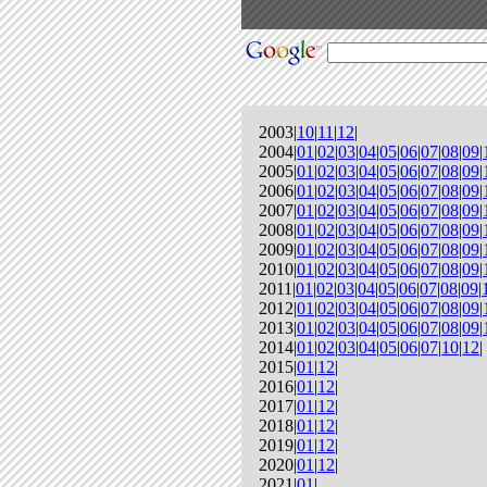
2003|
10
|
11
|
12
|
2004|
01
|
02
|
03
|
04
|
05
|
06
|
07
|
08
|
09
|
2005|
01
|
02
|
03
|
04
|
05
|
06
|
07
|
08
|
09
|
2006|
01
|
02
|
03
|
04
|
05
|
06
|
07
|
08
|
09
|
2007|
01
|
02
|
03
|
04
|
05
|
06
|
07
|
08
|
09
|
2008|
01
|
02
|
03
|
04
|
05
|
06
|
07
|
08
|
09
|
2009|
01
|
02
|
03
|
04
|
05
|
06
|
07
|
08
|
09
|
2010|
01
|
02
|
03
|
04
|
05
|
06
|
07
|
08
|
09
|
2011|
01
|
02
|
03
|
04
|
05
|
06
|
07
|
08
|
09
|
2012|
01
|
02
|
03
|
04
|
05
|
06
|
07
|
08
|
09
|
2013|
01
|
02
|
03
|
04
|
05
|
06
|
07
|
08
|
09
|
2014|
01
|
02
|
03
|
04
|
05
|
06
|
07
|
10
|
12
|
2015|
01
|
12
|
2016|
01
|
12
|
2017|
01
|
12
|
2018|
01
|
12
|
2019|
01
|
12
|
2020|
01
|
12
|
2021|
01
|