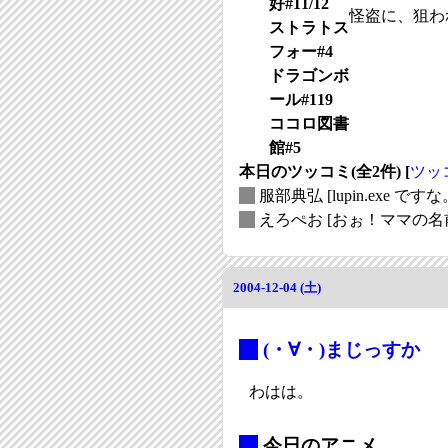
好#11/12
怪盗に、狙わ
ストラトス
フォー#4
ドラゴンボ
ール#119
ココロ図書
館#5
本日のツッコミ(全2件) [
ツッ
_
服部典弘
[lupin.exe 
_
えろぺお
[おぉ！ママの名
2004-12-04 (土)
_
(・∀・)まじっすか
わはは。
_
今日のアニメ