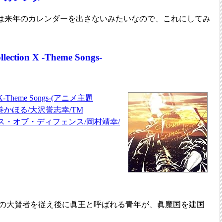
は来年のカレンダーを出さないみたいなので、これにしてみ
llection X -Theme Songs-
ion X-Theme Songs-(アニメ主題
類巻かほる/大沢誉志幸/TM
ェンス・オブ・ディフェンス/岡村靖幸/
の大賢者を従え後に眞王と呼ばれる青年が、眞魔国を建国