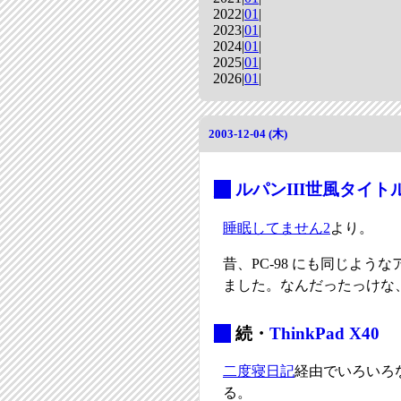
2022|
01
|
2023|
01
|
2024|
01
|
2025|
01
|
2026|
01
|
2003-12-04 (木)
_
ルパンIII世風タイト
睡眠してません2
より。
昔、PC-98 にも同じよ
ました。なんだったっけな
_
続・
ThinkPad X40
二度寝日記
経由でいろいろ
る。