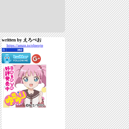
written by えろぺお
https://amzn.to/elpeojp