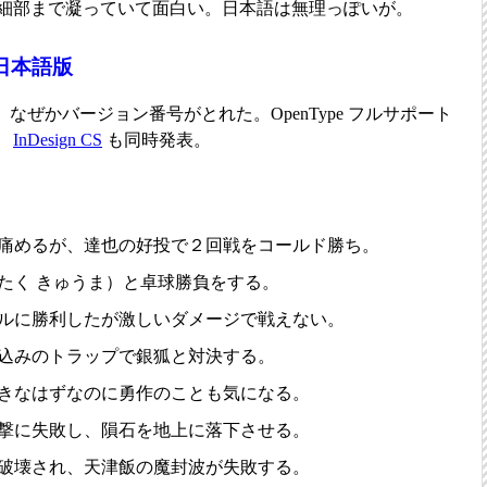
細部まで凝っていて面白い。日本語は無理っぽいが。
CS 日本語版
ージョン。なぜかバージョン番号がとれた。OpenType フルサポート
、
InDesign CS
も同時発表。
痛めるが、達也の好投で２回戦をコールド勝ち。
たく きゅうま）と卓球勝負をする。
ルに勝利したが激しいダメージで戦えない。
込みのトラップで銀狐と対決する。
きなはずなのに勇作のことも気になる。
撃に失敗し、隕石を地上に落下させる。
破壊され、天津飯の魔封波が失敗する。