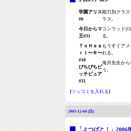
学園アリス
能力別クラス
#6
ラス。
今日からマ
コンラッドの
王#31
る。
ＴｏＨｅａ
もうすぐアメ
ｒｔ〜Ｒ〜
れる。
#10
海月先生から
ぴちぴちピ
う。
ッチピュア
#31
[
ツッコミを入れる
]
2005-12-04 (日)
_
「よつばと！」200