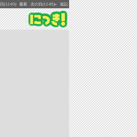
(12-03)
最新
次の日(12-05)»
追記