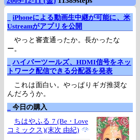
2009-12-11 (金)
11389steps
_
iPhoneによる動画生中継が可能に、米
Ustreamがアプリを公開
やっと審査通ったか。長かったな
ー。
_
ハイパーツールズ、HDMI信号をネッ
トワーク配信できる分配器を発表
これは面白い。やっぱりギガ推奨な
んだろうか。
_
今日の購入
ちはやふる 7 (Be・Love
コミックス)(末次 由紀)