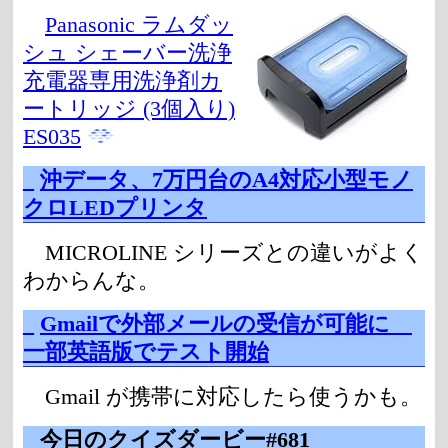
Panasonic ラムダッ
シュ シェーバー洗浄
充電器専用洗浄剤カ
ートリッジ (3個入り)
ES035
_
沖データ、7万円台のA4対応小型モノ
クロLEDプリンタ
MICROLINE シリーズとの違いがよく
わからんな。
_
Gmailで外部メールの受信が可能に
一部英語版でテスト開始
Gmail が携帯に対応したら使うかも。
_
今日のクイズダービー#681