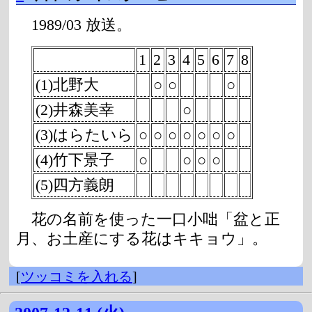
1989/03 放送。
1
2
3
4
5
6
7
8
(1)北野大
○
○
○
(2)井森美幸
○
(3)はらたいら
○
○
○
○
○
○
○
(4)竹下景子
○
○
○
○
(5)四方義朗
花の名前を使った一口小咄「盆と正
月、お土産にする花はキキョウ」。
[
ツッコミを入れる
]