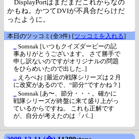
DisplayPortはまだまだこれからなの
かもね。かつてDVIが不具合だらけだ
ったように。
本日のツッコミ(全3件) [
ツッコミを入れる
]
_
Somnak
[いつもクイズダービーの記
事ありがとうございます。 さて勝手で
申し訳ないのですがオリジナルの問題
をひらめいたので出した..]
_
えろぺお
[最近の戦隊シリーズは２月
に改変があるので、“節分”ですかね？]
_
Somnak
[あ〜、節分・・・。確かに
戦隊シリーズが終盤に来て盛り上がっ
ているからですね。 これも正解です
が、自分が考えたのは「バ..]