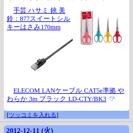
手芸 ハサミ 鋏 美
鈴：877スイートシル
キーはさみ170mm
ELECOM LANケーブル CAT5e準拠 や
わらか 3m ブラック LD-CTY/BK3
[
ツッコミを入れる
]
2012-12-11 (火)