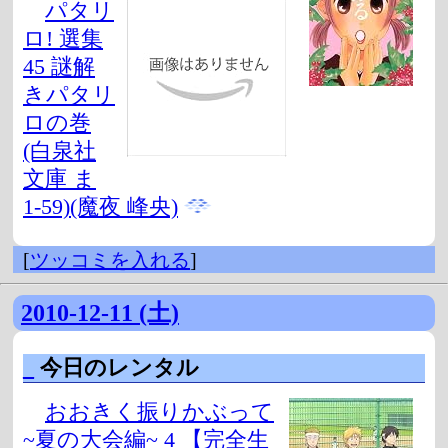
パタリ
ロ! 選集
45 謎解
きパタリ
ロの巻
(白泉社
文庫 ま
1-59)(魔夜 峰央)
[
ツッコミを入れる
]
2010-12-11 (土)
_
今日のレンタル
おおきく振りかぶって
~夏の大会編~ 4 【完全生