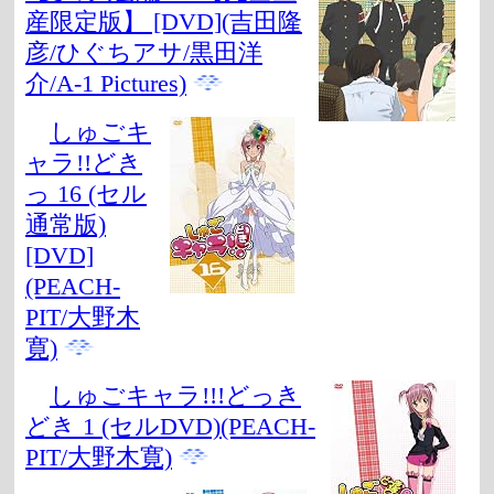
産限定版】 [DVD](吉田隆
彦/ひぐちアサ/黒田洋
介/A-1 Pictures)
しゅごキ
ャラ!!どき
っ 16 (セル
通常版)
[DVD]
(PEACH-
PIT/大野木
寛)
しゅごキャラ!!!どっき
どき 1 (セルDVD)(PEACH-
PIT/大野木寛)