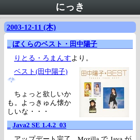
にっき
2003-12-11 (木)
_
ぼくらのベスト・田中陽子
りとる・ろまんす
より。
ベスト(田中陽子)
ちょっと欲しいか
も。よっきゅん懐か
しいな・・・
_
Java2 SE 1.4.2_03
アップデート完了。Mozilla で Java が