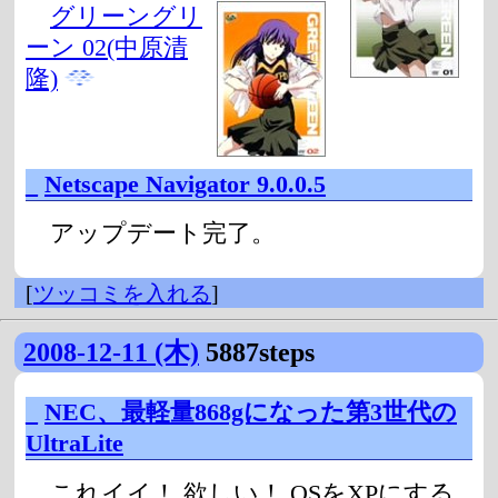
グリーングリ
ーン 02(中原清
隆)
_
Netscape Navigator 9.0.0.5
アップデート完了。
[
ツッコミを入れる
]
2008-12-11 (木)
5887steps
_
NEC、最軽量868gになった第3世代の
UltraLite
これイイ！ 欲しい！ OSをXPにする