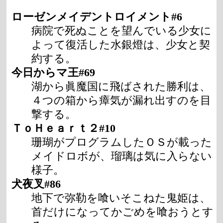
ローゼンメイデントロイメント#6
病院で死ぬことを望んでいる少女に
よって復活した水銀燈は、少女と契
約する。
今日からマ王#69
湖から眞魔国に飛ばされた勝利は、
４つの箱から瘴気が漏れ出すのを目
撃する。
ＴｏＨｅａｒｔ２#10
珊瑚がプログラムしたＯＳが載った
メイドロボが、瑠璃は気に入らない
様子。
犬夜叉#86
地下で弥勒を喰いそこねた鬼姫は、
首だけになってかごめを喰おうとす