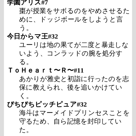
学園アリス#7
棗が授業をサボるのをやめさせるた
めに、ドッジボールをしようと言
う。
今日からマ王#32
ユーリは地の果てが二度と暴走しな
いよう、コンラッドの腕を処分す
る。
ＴｏＨｅａｒｔ〜Ｒ〜#11
あかりが雅史と初詣に行ったのを志
保に教えられ、後を追いかけてい
く。
ぴちぴちピッチピュア#32
海斗はマーメイドプリンセスことを
守るため、自ら記憶を封印してい
た。