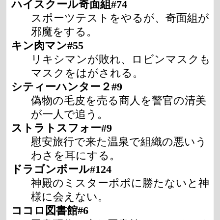
ハイスクール奇面組#74
スポーツテストをやるが、奇面組が
邪魔をする。
キン肉マン#55
リキシマンが敗れ、ロビンマスクも
マスクをはがされる。
シティーハンター２#9
偽物の毛皮を売る商人を警官の清美
が一人で追う。
ストラトスフォー#9
慰安旅行で来た温泉で組織の悪いう
わさを耳にする。
ドラゴンボール#124
神殿のミスターポポに勝たないと神
様に会えない。
ココロ図書館#6