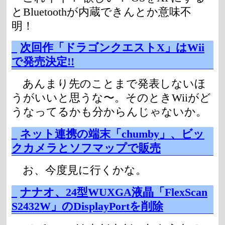
とBluetoothが内蔵できんとか意味不
明！
_
次回作「ドラゴンクエストX」はWii
で発売決定!!
あんまり先のことまで発表しないほ
うがいいと思うな〜。そのときWiiがど
うなってるかも分からんじゃないか。
_
ネット連携の端末「chumby」、ビッ
クカメラとソフマップで販売
お、今度見に行くかな。
_
ナナオ、24型WUXGA液晶「FlexScan
S2432W」のDisplayPortを削除