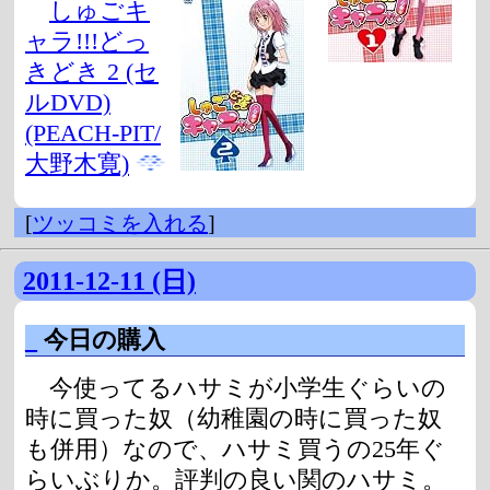
しゅごキ
ャラ!!!どっ
きどき 2 (セ
ルDVD)
(PEACH-PIT/
大野木寛)
[
ツッコミを入れる
]
2011-12-11 (日)
_
今日の購入
今使ってるハサミが小学生ぐらいの
時に買った奴（幼稚園の時に買った奴
も併用）なので、ハサミ買うの25年ぐ
らいぶりか。評判の良い関のハサミ。