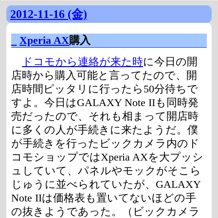
2012-11-16 (金)
_
Xperia AX
購入
ドコモから連絡が来た時
に今日の開
店時から購入可能と言ってたので、開
店時間ピッタリに行ったら50分待ちで
すよ。今日はGALAXY Note IIも同時発
売だったので、それも相まって開店時
に多くの人が手続きに来たようだ。僕
が手続きを行ったビックカメラ内のド
コモショップではXperia AXを大プッシ
ュしていて、パネルやモックがそこら
じゅうに並べられていたが、GALAXY
Note IIは価格表も置いてないほどの手
の抜きようであった。（ビックカメラ