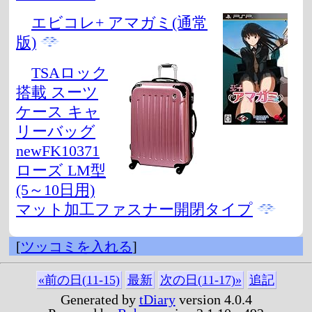
エビコレ+ アマガミ(通常
版)
TSAロック
搭載 スーツ
ケース キャ
リーバッグ
newFK10371
ローズ LM型
(5～10日用)
マット加工ファスナー開閉タイプ
[
ツッコミを入れる
]
«前の日(11-15)
最新
次の日(11-17)»
追記
Generated by
tDiary
version 4.0.4