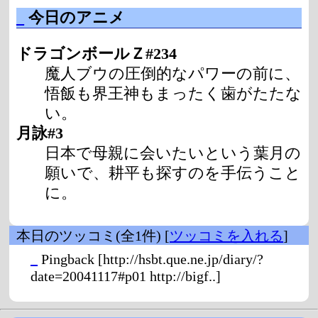
_
今日のアニメ
ドラゴンボールＺ#234
魔人ブウの圧倒的なパワーの前に、
悟飯も界王神もまったく歯がたたな
い。
月詠#3
日本で母親に会いたいという葉月の
願いで、耕平も探すのを手伝うこと
に。
本日のツッコミ(全1件) [
ツッコミを入れる
]
_
Pingback
[http://hsbt.que.ne.jp/diary/?
date=20041117#p01 http://bigf..]