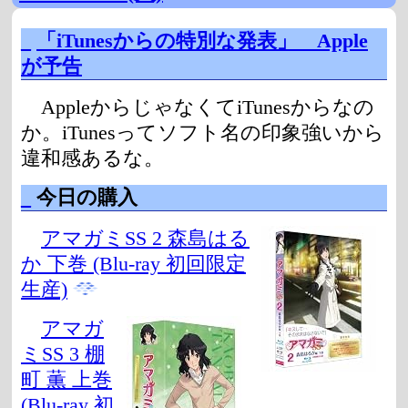
_
「iTunesからの特別な発表」 Apple
が予告
AppleからじゃなくてiTunesからなの
か。iTunesってソフト名の印象強いから
違和感あるな。
_
今日の購入
アマガミSS 2 森島はる
か 下巻 (Blu-ray 初回限定
生産)
アマガ
ミSS 3 棚
町 薫 上巻
(Blu-ray 初