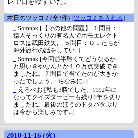
レで口をゆすいだ。
本日のツッコミ(全3件) [
ツッコミを入れる
]
_
Somnak
[【その他の問題】 １問目：
猿人そっくりの有名人でホモエレクト
ロスは武田鉄矢。 ５問目：ＯＬたちが
海外旅行の話をしてい..]
_
Somnak
[今回前半酷くてどうなるか
と思いきやなんとか１０万点突破でき
ましたね。７問目で当てたのが大きか
ったでしょう。 ちなみに..]
_
えろぺお
[私も3勝でした。1992年に
なってクイズダービーも残り1年を切り
ましたね。最後のほうのドタバタぶり
は今から楽しみです..]
2010-11-16 (火)