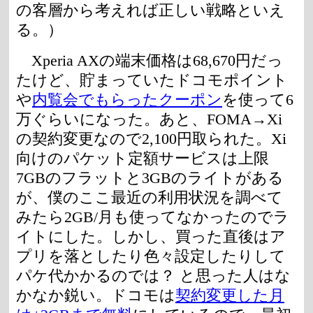
の客層から考えれば正しい戦略といえ
る。）
Xperia AXの端末価格は68,670円だっ
たけど、貯まっていたドコモポイント
や
内覧会でもらったクーポン
を使って6
万ぐらいになった。あと、FOMA→Xi
の契約変更なので2,100円取られた。Xi
向けのパケット定額サービスは上限
7GBのフラットと3GBのライトがある
が、僕のここ最近の利用状況を調べて
みたら2GB/月も使ってなかったのでラ
イトにした。しかし、買った直後はア
プリを落としたり色々設定したりして
パケ代かかるのでは？ と思った人はな
かなか鋭い。ドコモは
契約変更した月