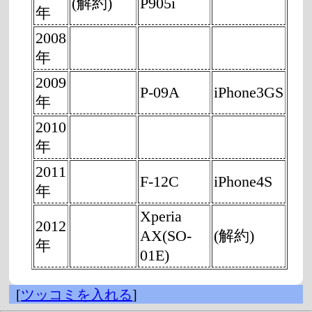
(解約)
P905i
年
2008
年
2009
P-09A
iPhone3GS
年
2010
年
2011
F-12C
iPhone4S
年
Xperia
2012
AX(SO-
(解約)
年
01E)
[
ツッコミを入れる
]