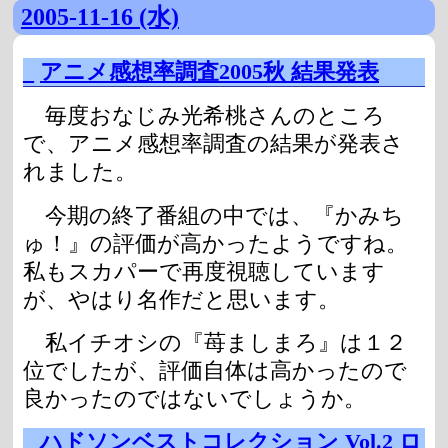
2005-11-16 (水)
_
アニメ感想率調査2005秋 結果発表
毎度おなじみ光希桃さんのところ
で、アニメ感想率調査の結果が発表さ
れました。
今期の終了番組の中では、『かみち
ゅ！』の評価が高かったようですね。
私もスカパーで再度視聴しています
が、やはり名作だと思います。
私イチオシの『苺ましまろ』は１２
位でしたが、評価自体は高かったので
良かったのではないでしょうか。
_
ハドソンベストコレクション Vol.2 ロ