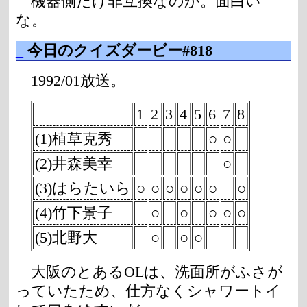
機器側だけ非互換なのか。面白い
な。
_
今日のクイズダービー#818
1992/01放送。
1
2
3
4
5
6
7
8
(1)植草克秀
○
○
(2)井森美幸
○
(3)はらたいら
○
○
○
○
○
○
○
(4)竹下景子
○
○
○
○
○
(5)北野大
○
○
○
大阪のとあるOLは、洗面所がふさが
っていたため、仕方なくシャワートイ