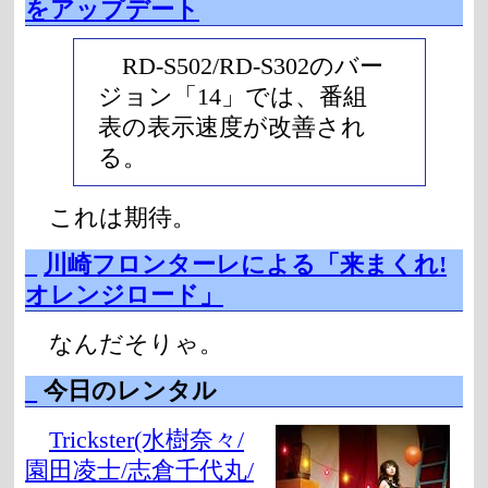
をアップデート
RD-S502/RD-S302のバー
ジョン「14」では、番組
表の表示速度が改善され
る。
これは期待。
_
川崎フロンターレによる「来まくれ!
オレンジロード」
なんだそりゃ。
_
今日のレンタル
Trickster(水樹奈々/
園田凌士/志倉千代丸/