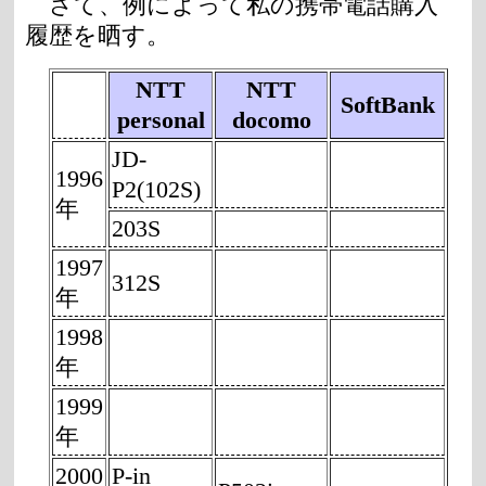
さて、例によって私の携帯電話購入
履歴を晒す。
NTT
NTT
SoftBank
personal
docomo
JD-
1996
P2(102S)
年
203S
1997
312S
年
1998
年
1999
年
2000
P-in