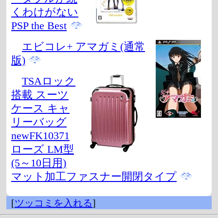
くわけがない
PSP the Best
エビコレ+ アマガミ(通常
版)
TSAロック
搭載 スーツ
ケース キャ
リーバッグ
newFK10371
ローズ LM型
(5～10日用)
マット加工ファスナー開閉タイプ
[
ツッコミを入れる
]