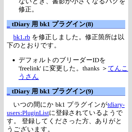
ないとき、書影が小さくなるバグを
修正。
_
tDiary 用 bk1 プラグイン(8)
bk1.rb
を修正しました。修正箇所は以
下のとおりです。
デフォルトのブリーダーIDを
'freelink' に変更した。thanks ＞
てんこ
うさん
_
tDiary 用 bk1 プラグイン(9)
いつの間にか bk1 プラグインが
tdiary-
users:PluginList
に登録されているようで
す。 登録してくださった方、ありがと
うございます。