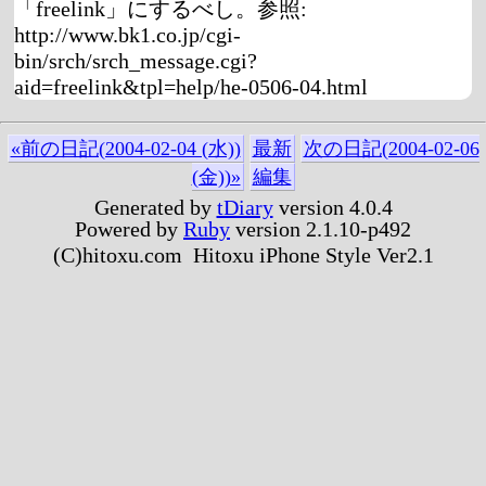
「freelink」にするべし。参照:
http://www.bk1.co.jp/cgi-
bin/srch/srch_message.cgi?
aid=freelink&tpl=help/he-0506-04.html
«前の日記(2004-02-04 (水))
最新
次の日記(2004-02-06
(金))»
編集
Generated by
tDiary
version 4.0.4
Powered by
Ruby
version 2.1.10-p492