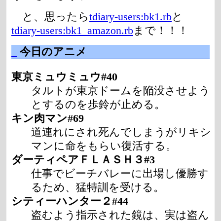
と、思ったら
tdiary-users:bk1.rb
と
tdiary-users:bk1_amazon.rb
まで！！！
_
今日のアニメ
東京ミュウミュウ#40
タルトが東京ドームを陥没させよう
とするのを歩鈴が止める。
キン肉マン#69
道連れにされ死んでしまうがリキシ
マンに命をもらい復活する。
ダーティペアＦＬＡＳＨ３#3
仕事でビーチバレーに出場し優勝す
るため、猛特訓を受ける。
シティーハンター２#44
盗むよう指示された鏡は、実は盗ん