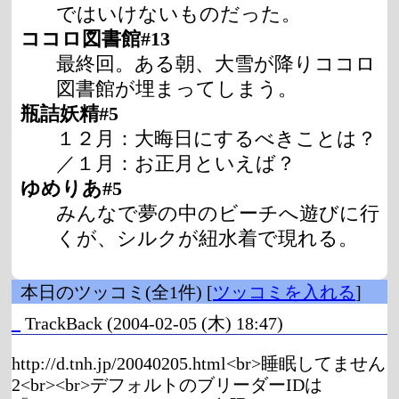
ではいけないものだった。
ココロ図書館#13
最終回。ある朝、大雪が降りココロ
図書館が埋まってしまう。
瓶詰妖精#5
１２月：大晦日にするべきことは？
／１月：お正月といえば？
ゆめりあ#5
みんなで夢の中のビーチへ遊びに行
くが、シルクが紐水着で現れる。
本日のツッコミ(全1件) [
ツッコミを入れる
]
_
TrackBack
(2004-02-05 (木) 18:47)
http://d.tnh.jp/20040205.html<br>睡眠してません
2<br><br>デフォルトのブリーダーIDは