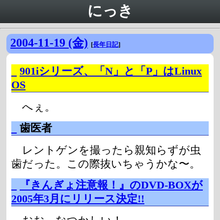
にっき
2004-11-19 (金)
[
長年日記
]
_
901iシリーズ、「N」と「P」はLinux
OS
へぇ。
_
歯医者
レントゲンを撮ったら親知らずが虫
歯だった。この際抜いちゃうかな〜。
_
『きんぎょ注意報！』のDVD-BOXが
2005年3月にリリース決定!!