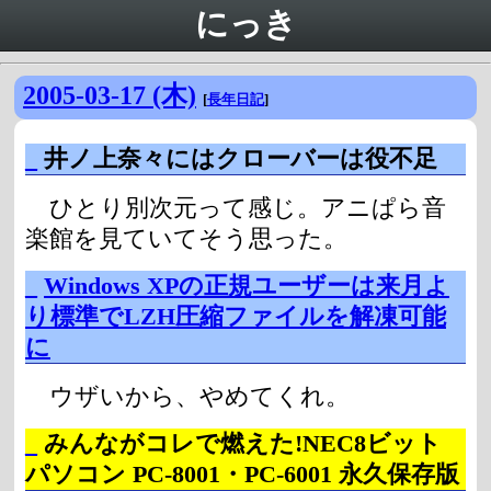
にっき
2005-03-17 (木)
[
長年日記
]
_
井ノ上奈々にはクローバーは役不足
ひとり別次元って感じ。アニぱら音
楽館を見ていてそう思った。
_
Windows XPの正規ユーザーは来月よ
り標準でLZH圧縮ファイルを解凍可能
に
ウザいから、やめてくれ。
_
みんながコレで燃えた!NEC8ビット
パソコン PC-8001・PC-6001 永久保存版