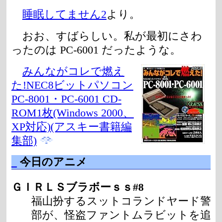
睡眠してません2
より。
おお、すばらしい。私が最初にさわ
ったのは PC-6001 だったような。
みんながコレで燃え
た!NEC8ビットパソコン
PC-8001・PC-6001 CD-
ROM1枚(Windows 2000、
XP対応)(アスキー書籍編
集部)
_
今日のアニメ
ＧＩＲＬＳブラボーｓｓ#8
福山扮するスットコランドヤード警
部が、怪盗ファントムラビットを追