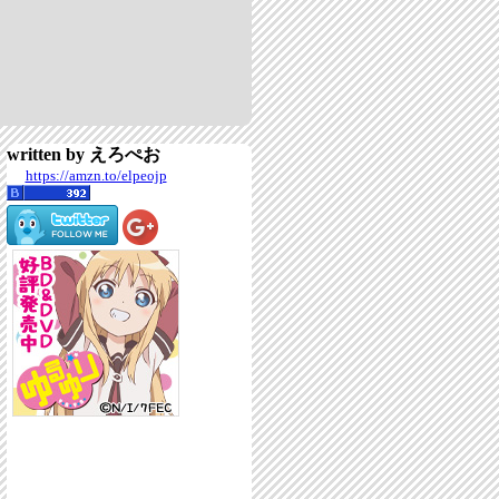
written by えろぺお
https://amzn.to/elpeojp