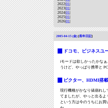
2022|
01
|
2023|
01
|
2024|
01
|
2025|
01
|
2026|
01
|
2005-04-15 (金)
[
長年日記
]
_
ドコモ、ビジネスユー
iモードは欲しかったかなぁ
うけど、やっぱり携帯と P
_
ビクター、HDMI搭載の
現行機種がかなり値崩れし
てましたが、やっと出るよう
という方は今のうちにお買
か。