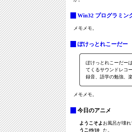
_
Win32 プログラミ
メモメモ。
_
ぽけっとれこーだー
ぽけっとれこーだーはW
てくるサウンドレコー
録音、語学の勉強、
メモメモ。
_
今日のアニメ
ようこそよ
お風呂が壊れ
うこ#9/10
た。