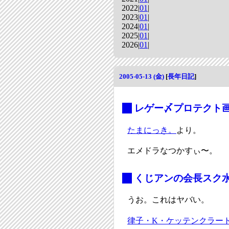
2022|
01
|
2023|
01
|
2024|
01
|
2025|
01
|
2026|
01
|
2005-05-13 (金)
[
長年日記
]
_
レゲー〆プロテクト
たまにっき。
より。
エメドラなつかすぃ〜。
_
くじアンの会長スク
うお。これはヤバい。
律子・K・ケッテンクラート“