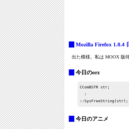
_
Mozilla Firefox 1.0
出た模様。私は MOOX 版
_
今日のorz
CComBSTR str;

  :

::SysFreeString(str);
_
今日のアニメ