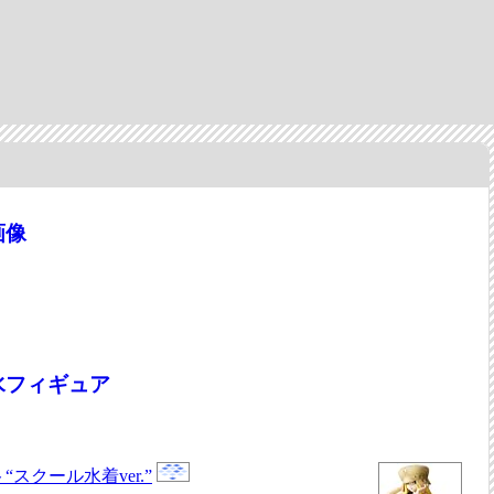
画像
水フィギュア
スクール水着ver.”