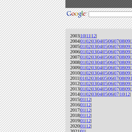
2003|
10
|
11
|
12
|
2004|
01
|
02
|
03
|
04
|
05
|
06
|
07
|
08
|
09
|
2005|
01
|
02
|
03
|
04
|
05
|
06
|
07
|
08
|
09
|
2006|
01
|
02
|
03
|
04
|
05
|
06
|
07
|
08
|
09
|
2007|
01
|
02
|
03
|
04
|
05
|
06
|
07
|
08
|
09
|
2008|
01
|
02
|
03
|
04
|
05
|
06
|
07
|
08
|
09
|
2009|
01
|
02
|
03
|
04
|
05
|
06
|
07
|
08
|
09
|
2010|
01
|
02
|
03
|
04
|
05
|
06
|
07
|
08
|
09
|
2011|
01
|
02
|
03
|
04
|
05
|
06
|
07
|
08
|
09
|
2012|
01
|
02
|
03
|
04
|
05
|
06
|
07
|
08
|
09
|
2013|
01
|
02
|
03
|
04
|
05
|
06
|
07
|
08
|
09
|
2014|
01
|
02
|
03
|
04
|
05
|
06
|
07
|
10
|
12
|
2015|
01
|
12
|
2016|
01
|
12
|
2017|
01
|
12
|
2018|
01
|
12
|
2019|
01
|
12
|
2020|
01
|
12
|
2021|
01
|