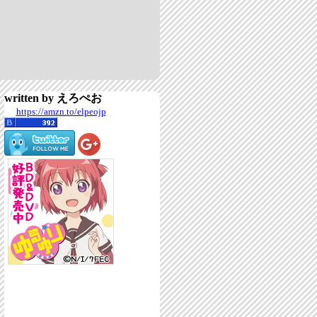
written by えろぺお
https://amzn.to/elpeojp