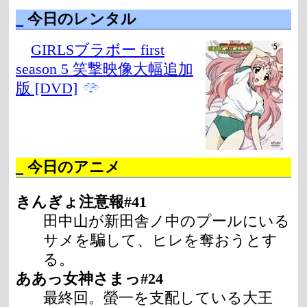
_
今日のレンタル
GIRLSブラボー first
season 5 笑撃映像大幅追加
版 [DVD]
_
今日のアニメ
きんぎょ注意報#41
田中山が新田舎ノ中のプールにいる
サメを騙して、ヒレを奪おうとす
る。
ああっ女神さまっ#24
最終回。螢一を支配している大王