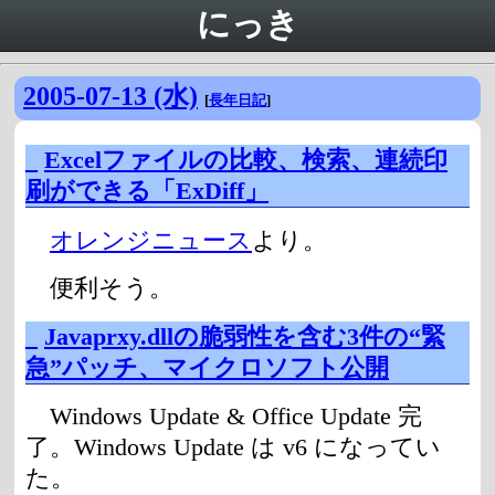
にっき
2005-07-13 (水)
[
長年日記
]
_
Excelファイルの比較、検索、連続印
刷ができる「ExDiff」
オレンジニュース
より。
便利そう。
_
Javaprxy.dllの脆弱性を含む3件の“緊
急”パッチ、マイクロソフト公開
Windows Update & Office Update 完
了。Windows Update は v6 になってい
た。