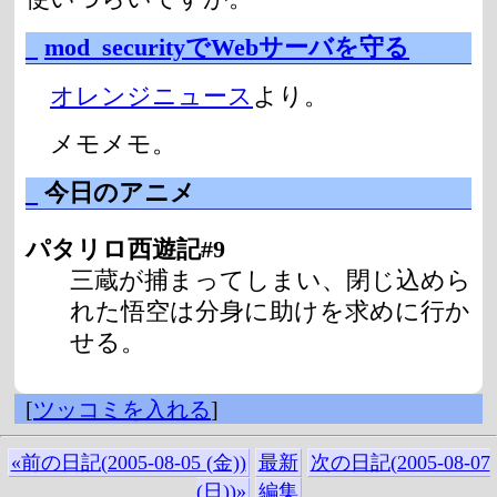
_
mod_securityでWebサーバを守る
オレンジニュース
より。
メモメモ。
_
今日のアニメ
パタリロ西遊記#9
三蔵が捕まってしまい、閉じ込めら
れた悟空は分身に助けを求めに行か
せる。
[
ツッコミを入れる
]
«前の日記(2005-08-05 (金))
最新
次の日記(2005-08-07
(日))»
編集