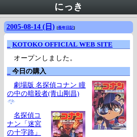
にっき
2005-08-14 (日)
[
長年日記
]
_
KOTOKO OFFICIAL WEB SITE
オープンしました。
_
今日の購入
劇場版 名探偵コナン 瞳
の中の暗殺者(青山剛昌)
名探偵コ
ナン「迷宮
の十字路」