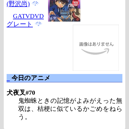
(野沢尚)
GATVDVD
グレート
_
今日のアニメ
犬夜叉#70
鬼蜘蛛ときの記憶がよみがえった無
双は、桔梗に似ているかごめをねら
う。