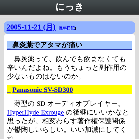
にっき
2005-11-21 (月)
[
長年日記
]
_
鼻炎薬でアタマが痛い
鼻炎薬って、飲んでも飲まなくても
辛いんだよね。もうちょっと副作用の
少ないものはないのか。
_
Panasonic SV-SD300
薄型の SD オーディオプレイヤー。
HyperHyde Exrouge
の後継にいいかなと
思ったが、相変わらす著作権保護関係
が鬱陶しいらしい。いい加減にしてく
れ。