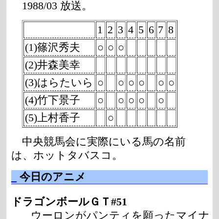
1988/03 放送。
1
2
3
4
5
6
7
8
(1)篠沢秀夫
○
○
○
(2)井森美幸
(3)はらたいら
○
○
○
○
○
○
(4)竹下景子
○
○
○
○
○
(5)上村香子
○
中央競馬会に実際にいる馬の名前
は、ホットタバスコ。
_
今日のアニメ
ドラゴンボールＧＴ#51
ウーロンがパンティを願ったマイナ