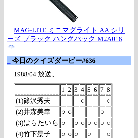
MAG-LITE ミニマグライト AA シリ
ーズ ブラック ハングパック M2A016
_
今日のクイズダービー#636
1988/04 放送。
1
2
3
4
5
6
7
8
(1)篠沢秀夫
○
○
(2)井森美幸
○
○
○
(3)はらたいら
○
○
○
○
○
○
○
(4)竹下景子
○
○
○
○
○