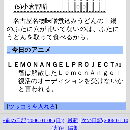
(5)小倉智昭
○
○
名古屋名物味噌煮込みうどんの土鍋
のふたに穴が開いてないのは、ふたに
うどんを取って食べるから。
_
今日のアニメ
ＬＥＭＯＮＡＮＧＥＬＰＲＯＪＥＣＴ#1
智は解散したＬｅｍｏｎＡｎｇｅｌ
復活のオーディションを受けないか
と言われる。
[
ツッコミを入れる
]
«前の日記(2006-01-08 (日))
最新
次の日記(2006-01-10
(火))»
編集