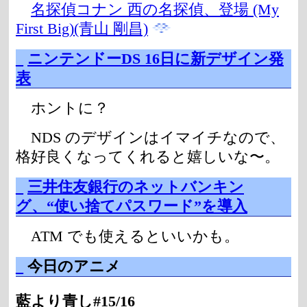
名探偵コナン 西の名探偵、登場 (My
First Big)(青山 剛昌)
_
ニンテンドーDS 16日に新デザイン発
表
ホントに？
NDS のデザインはイマイチなので、
格好良くなってくれると嬉しいな〜。
_
三井住友銀行のネットバンキン
グ、“使い捨てパスワード”を導入
ATM でも使えるといいかも。
_
今日のアニメ
藍より青し#15/16