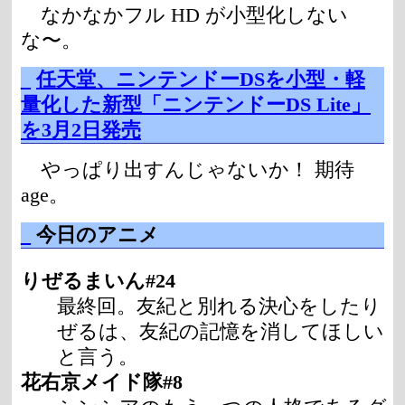
なかなかフル HD が小型化しない
な〜。
_
任天堂、ニンテンドーDSを小型・軽
量化した新型「ニンテンドーDS Lite」
を3月2日発売
やっぱり出すんじゃないか！ 期待
age。
_
今日のアニメ
りぜるまいん#24
最終回。友紀と別れる決心をしたり
ぜるは、友紀の記憶を消してほしい
と言う。
花右京メイド隊#8