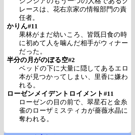
シンシアのもう一つの人格であるグ
レースは、花右京家の情報部門の責
任者。
かりん#11
果林がまだ幼いころ、皆既日食の時
に初めて人を噛んだ相手がウィナー
だった。
半分の月がのぼる空#2
ベッドの下に大量に隠してあるエロ
本が見つかってしまい、里香に嫌わ
れる。
ローゼンメイデントロイメント#11
ローゼンの目の前で、翠星石と金糸
雀のローザミスティカが薔薇水晶に
奪われる。