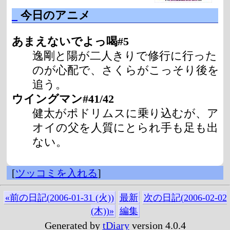
_
今日のアニメ
あまえないでよっ喝#5
逸剛と陽が二人きりで修行に行った
のが心配で、さくらがこっそり後を
追う。
ウイングマン#41/42
健太がポドリムスに乗り込むが、ア
オイの父を人質にとられ手も足も出
ない。
[
ツッコミを入れる
]
«前の日記(2006-01-31 (火))
最新
次の日記(2006-02-02
(木))»
編集
Generated by
tDiary
version 4.0.4