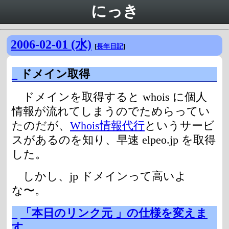
にっき
2006-02-01 (水)
[
長年日記
]
_
ドメイン取得
ドメインを取得すると whois に個人
情報が流れてしまうのでためらってい
たのだが、
Whois情報代行
というサービ
スがあるのを知り、早速 elpeo.jp を取得
した。
しかし、jp ドメインって高いよ
な〜。
_
「本日のリンク元 」の仕様を変えま
す