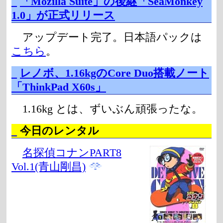
_
「Mozilla Suite」の後継「SeaMonkey
1.0」が正式リリース
アップデート完了。日本語パックは
こちら
。
_
レノボ、1.16kgのCore Duo搭載ノート
「ThinkPad X60s」
1.16kg とは、ずいぶん頑張ったな。
_
今日のレンタル
名探偵コナンPART8
Vol.1(青山剛昌)