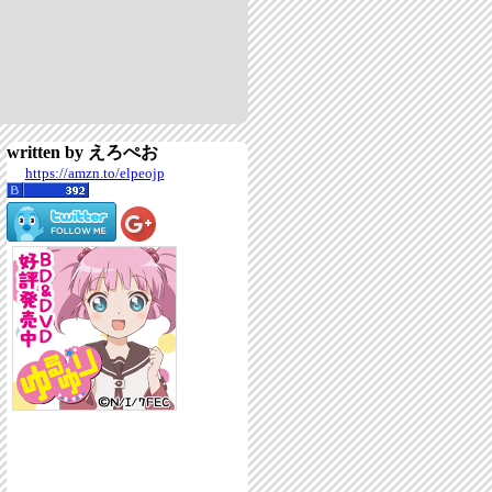
written by えろぺお
https://amzn.to/elpeojp