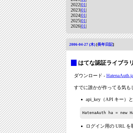
2022|
01
|
2023|
01
|
2024|
01
|
2025|
01
|
2026|
01
|
2006-04-27 (木)
[
長年日記
]
_
はてな認証ライブラリ J
ダウンロード -
HatenaAuth.j
すでに誰かが作ってる気も
api_key（API キ
HatenaAuth ha = new H
ログイン用の URL を