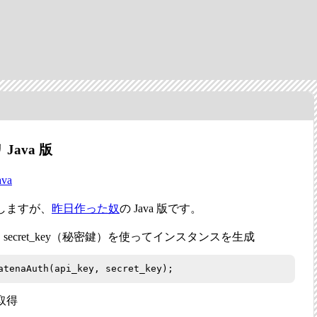
ava 版
ava
しますが、
昨日作った奴
の Java 版です。
ー）と secret_key（秘密鍵）を使ってインスタンスを生成
atenaAuth(api_key, secret_key);
取得