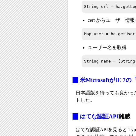
String url = ha.getLo
cert からユーザー情
Map user = ha.getUser
ユーザー名を取得
String name = (String
_
米MicrosoftがIE
日本語版を待っても良かったん
トした。
_
はてな認証API
雑感
はてな認証APIを見ると Type