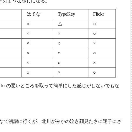
下のような感じになる。
はてな
TypeKey
Flickr
○
△
○
×
×
○
×
○
×
×
○
○
×
○
×
○
×
○
 Flickr の悪いところを取って簡単にした感じがしないでもな
なで初詣に行くが、北川がみかの泣き顔見たさに迷子にさ