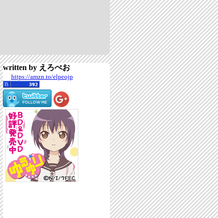
written by えろぺお
https://amzn.to/elpeojp