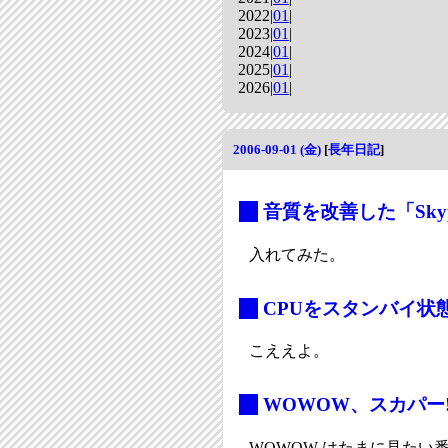
2022|
01
|
2023|
01
|
2024|
01
|
2025|
01
|
2026|
01
|
2006-09-01 (金)
[
長年日記
]
_
音質を改善した「Skype
入れてみた。
_
CPUをスタンバイ状
こええよ。
_
WOWOW、スカパー
WOWOW はたまに見た