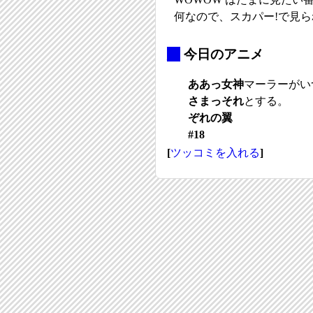
何なので、スカパー!で見
_
今日のアニメ
ああっ女神
マーラーがい
さまっそれ
とする。
ぞれの翼
#18
[
ツッコミを入れる
]