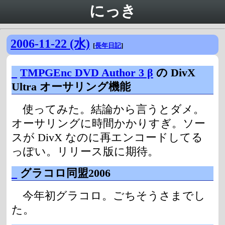
にっき
2006-11-22 (水)
[
長年日記
]
_
TMPGEnc DVD Author 3 β
の DivX
Ultra オーサリング機能
使ってみた。結論から言うとダメ。
オーサリングに時間かかりすぎ。ソー
スが DivX なのに再エンコードしてる
っぽい。リリース版に期待。
_
グラコロ同盟2006
今年初グラコロ。ごちそうさまでし
た。