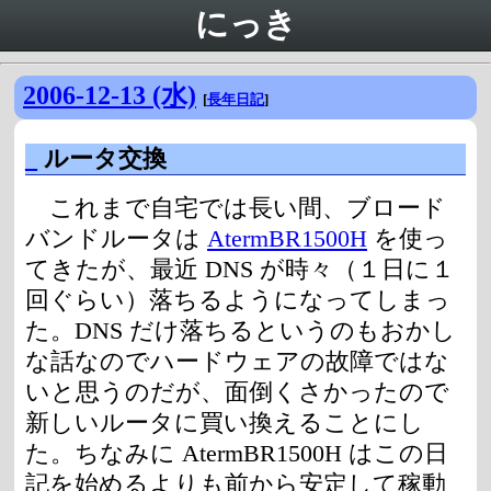
にっき
2006-12-13 (水)
[
長年日記
]
_
ルータ交換
これまで自宅では長い間、ブロード
バンドルータは
AtermBR1500H
を使っ
てきたが、最近 DNS が時々（１日に１
回ぐらい）落ちるようになってしまっ
た。DNS だけ落ちるというのもおかし
な話なのでハードウェアの故障ではな
いと思うのだが、面倒くさかったので
新しいルータに買い換えることにし
た。ちなみに AtermBR1500H はこの日
記を始めるよりも前から安定して稼動