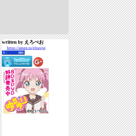
written by えろぺお
https://amzn.to/elpeojp