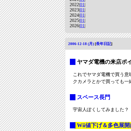
2022|
01
|
2023|
01
|
2024|
01
|
2025|
01
|
2026|
01
|
2006-12-18 (月)
[
長年日記
]
_
ヤマダ電機の来店ポイン
これでヤマダ電機で買う意
クカメラとかで買っても一
_
スペース長門
宇宙人ぽくしてみました？
_
Wii値下げ＆多色展開