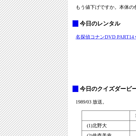
もう値下げですか。本体の
_
今日のレンタル
名探偵コナンDVD PART14 
_
今日のクイズダービー#
1989/03 放送。
(1)北野大
(2)井森美幸