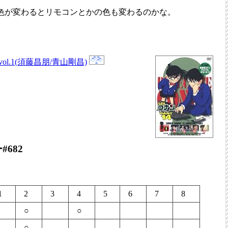
色が変わるとリモコンとかの色も変わるのかな。
vol.1(須藤昌朋/青山剛昌)
682
1
2
3
4
5
6
7
8
○
○
○