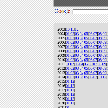
2003|
10
|
11
|
12
|
2004|
01
|
02
|
03
|
04
|
05
|
06
|
07
|
08
|
09
|
2005|
01
|
02
|
03
|
04
|
05
|
06
|
07
|
08
|
09
|
2006|
01
|
02
|
03
|
04
|
05
|
06
|
07
|
08
|
09
|
2007|
01
|
02
|
03
|
04
|
05
|
06
|
07
|
08
|
09
|
2008|
01
|
02
|
03
|
04
|
05
|
06
|
07
|
08
|
09
|
2009|
01
|
02
|
03
|
04
|
05
|
06
|
07
|
08
|
09
|
2010|
01
|
02
|
03
|
04
|
05
|
06
|
07
|
08
|
09
|
2011|
01
|
02
|
03
|
04
|
05
|
06
|
07
|
08
|
09
|
2012|
01
|
02
|
03
|
04
|
05
|
06
|
07
|
08
|
09
|
2013|
01
|
02
|
03
|
04
|
05
|
06
|
07
|
08
|
09
|
2014|
01
|
02
|
03
|
04
|
05
|
06
|
07
|
10
|
12
|
2015|
01
|
12
|
2016|
01
|
12
|
2017|
01
|
12
|
2018|
01
|
12
|
2019|
01
|
12
|
2020|
01
|
12
|
2021|
01
|