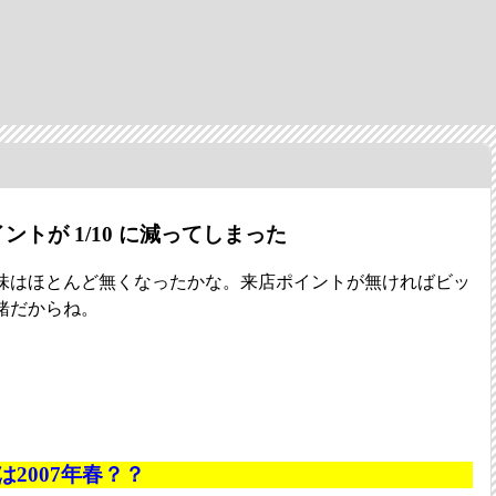
トが 1/10 に減ってしまった
味はほとんど無くなったかな。来店ポイントが無ければビッ
緒だからね。
は2007年春？？