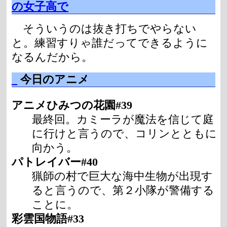
の女子高で
そういうのは抜き打ちでやらない
と。練習すりゃ誰だってできるように
なるんだから。
_
今日のアニメ
アニメひみつの花園#39
最終回。カミーラが魔法を信じて庭
に行けと言うので、コリンとともに
向かう。
パトレイバー#40
猟師の村で巨大な海中生物が出現す
ると言うので、第２小隊が警備する
ことに。
彩雲国物語#33