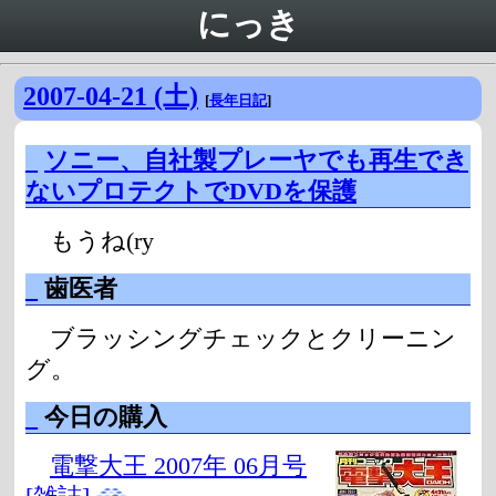
にっき
2007-04-21 (土)
[
長年日記
]
_
ソニー、自社製プレーヤでも再生でき
ないプロテクトでDVDを保護
もうね(ry
_
歯医者
ブラッシングチェックとクリーニン
グ。
_
今日の購入
電撃大王 2007年 06月号