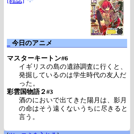
[雑誌]
_
今日のアニメ
マスターキートン#6
イギリスの島の遺跡調査に行くと、
発掘しているのは学生時代の友人だ
った。
彩雲国物語２#3
酒のにおいで出てきた陽月は、影月
の命はそう遠くないうちに尽きると
言う。