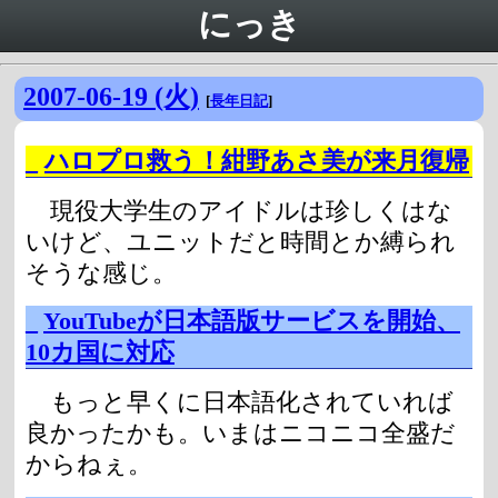
にっき
2007-06-19 (火)
[
長年日記
]
_
ハロプロ救う！紺野あさ美が来月復帰
現役大学生のアイドルは珍しくはな
いけど、ユニットだと時間とか縛られ
そうな感じ。
_
YouTubeが日本語版サービスを開始、
10カ国に対応
もっと早くに日本語化されていれば
良かったかも。いまはニコニコ全盛だ
からねぇ。