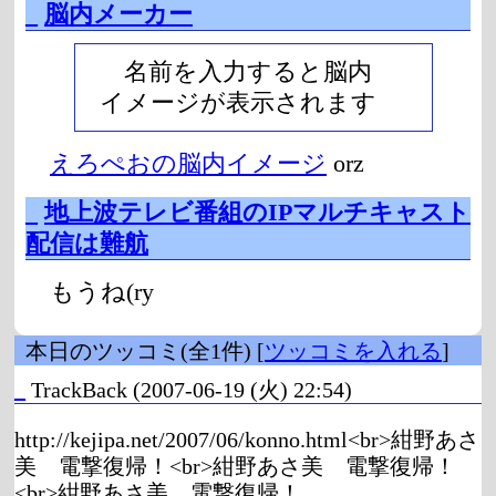
_
脳内メーカー
名前を入力すると脳内
イメージが表示されます
えろぺおの脳内イメージ
orz
_
地上波テレビ番組のIPマルチキャスト
配信は難航
もうね(ry
本日のツッコミ(全1件) [
ツッコミを入れる
]
_
TrackBack
(2007-06-19 (火) 22:54)
http://kejipa.net/2007/06/konno.html<br>紺野あさ
美 電撃復帰！<br>紺野あさ美 電撃復帰！
<br>紺野あさ美 電撃復帰！