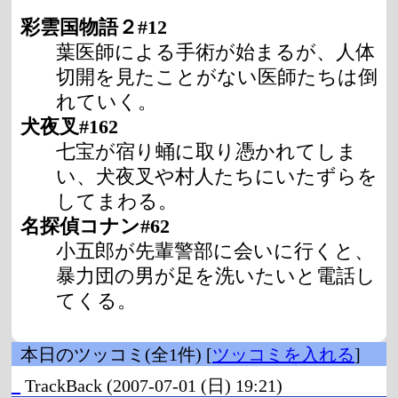
彩雲国物語２#12
葉医師による手術が始まるが、人体
切開を見たことがない医師たちは倒
れていく。
犬夜叉#162
七宝が宿り蛹に取り憑かれてしま
い、犬夜叉や村人たちにいたずらを
してまわる。
名探偵コナン#62
小五郎が先輩警部に会いに行くと、
暴力団の男が足を洗いたいと電話し
てくる。
本日のツッコミ(全1件) [
ツッコミを入れる
]
_
TrackBack
(2007-07-01 (日) 19:21)