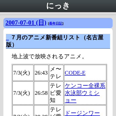
にっき
2007-07-01 (日)
[
長年日記
]
_
７月のアニメ新番組リスト（名古屋
版）
地上波で放映されるアニメ。
メ〜
7/3(火)
26:43
CODE-E
テレ
テレ
ケンコー全裸系
7/3(火)
26:58
ビ愛
水泳部ウミシ
知
ョー
テレ
ドージンワー