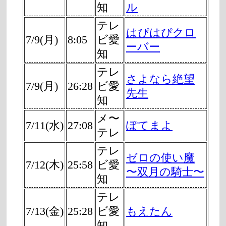
知
ル
テレ
はぴはぴクロ
7/9(月)
8:05
ビ愛
ーバー
知
テレ
さよなら絶望
7/9(月)
26:28
ビ愛
先生
知
メ〜
7/11(水)
27:08
ぽてまよ
テレ
テレ
ゼロの使い魔
7/12(木)
25:58
ビ愛
〜双月の騎士〜
知
テレ
7/13(金)
25:28
ビ愛
もえたん
知