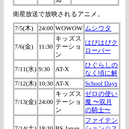
衛星放送で放映されるアニメ。
7/5(木)
24:00
WOWOW
ムシウタ
キッズス
はぴはぴク
7/6(金)
11:30
テーショ
ローバー
ン
ひぐらしの
7/11(水)
9:30
AT-X
なく頃に解
7/12(木)
10:30
AT-X
School Days
キッズス
ゼロの使い
7/13(金)
24:00
テーショ
魔 〜双月
ン
の騎士〜
ファイテン
7/14(土)
18:30
BS Japan
ション☆ス