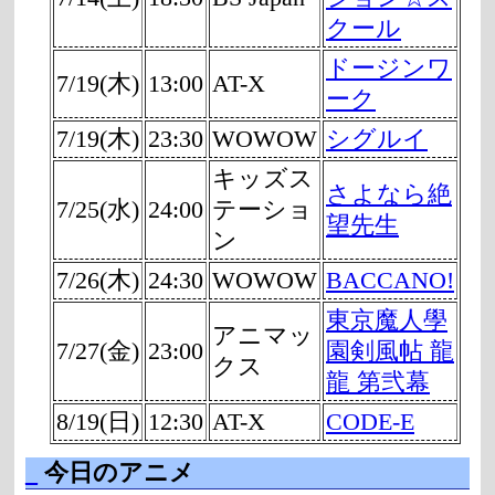
クール
ドージンワ
7/19(木)
13:00
AT-X
ーク
7/19(木)
23:30
WOWOW
シグルイ
キッズス
さよなら絶
7/25(水)
24:00
テーショ
望先生
ン
7/26(木)
24:30
WOWOW
BACCANO!
東京魔人學
アニマッ
7/27(金)
23:00
園剣風帖 龍
クス
龍 第弐幕
8/19(日)
12:30
AT-X
CODE-E
_
今日のアニメ