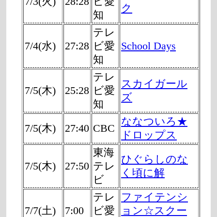
7/3(火)
28:28
ビ愛
ク
知
テレ
7/4(水)
27:28
ビ愛
School Days
知
テレ
スカイガール
7/5(木)
25:28
ビ愛
ズ
知
ななついろ★
7/5(木)
27:40
CBC
ドロップス
東海
ひぐらしのな
7/5(木)
27:50
テレ
く頃に解
ビ
テレ
ファイテンシ
7/7(土)
7:00
ビ愛
ョン☆スクー