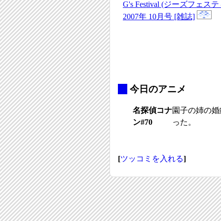
G's Festival (ジーズフェス
2007年 10月号 [雑誌]
_
今日のアニメ
名探偵コナ
園子の姉の婚
ン#70
った。
[
ツッコミを入れる
]