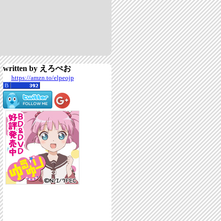
written by えろぺお
https://amzn.to/elpeojp