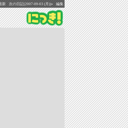
最新
次の日記(2007-09-03 (月))»
編集