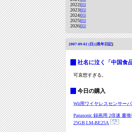
2022|
01
|
2023|
01
|
2024|
01
|
2025|
01
|
2026|
01
|
2007-09-02 (日)
[
長年日記
]
_
社名に泣く「中国食
可哀想すぎる。
_
今日の購入
Wii用ワイヤレスセンサー
Panasonic 録画用 2倍速
25GB LM-BE25A