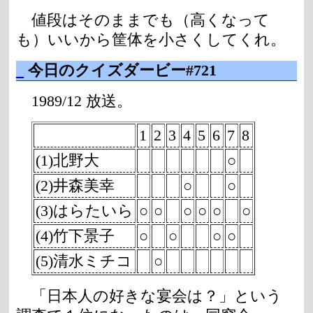
値段はそのままでも（高くなって
も）いいから筐体を小さくしてくれ。
_
今日のクイズダービー#721
1989/12 放送。
1
2
3
4
5
6
7
8
(1)北野大
○
(2)井森美幸
○
○
(3)はらたいら
○
○
○
○
○
○
(4)竹下景子
○
○
○
○
(5)清水ミチコ
○
「日本人の好きな宴会は？」という