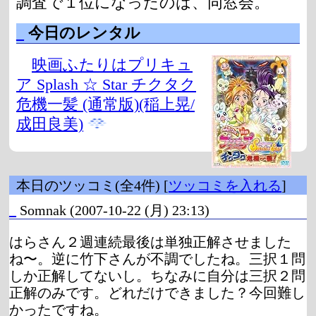
調査で１位になったのは、同窓会。
_
今日のレンタル
映画ふたりはプリキュ
ア Splash ☆ Star チクタク
危機一髪 (通常版)(稲上晃/
成田良美)
本日のツッコミ(全4件) [
ツッコミを入れる
]
_
Somnak
(2007-10-22 (月) 23:13)
はらさん２週連続最後は単独正解させました
ね〜。逆に竹下さんが不調でしたね。三択１問
しか正解してないし。ちなみに自分は三択２問
正解のみです。どれだけできました？今回難し
かったですね。