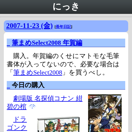
にっき
2007-11-23 (金)
[
長年日記
]
_
筆まめSelect2008 年賀編
購入。年賀編のくせにマトモな毛筆
書体が入ってないので、必要な場合は
「
筆まめSelect2008
」を買うべし。
_
今日の購入
劇場版 名探偵コナン 紺
碧の棺
ドラ
ゴンク