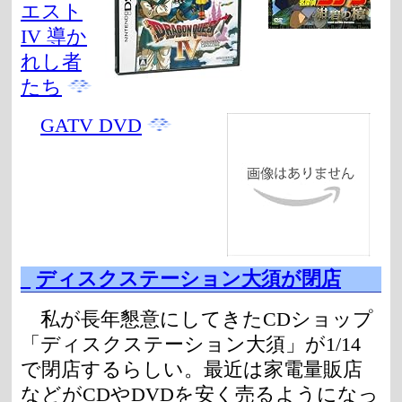
エスト
IV 導か
れし者
たち
GATV DVD
_
ディスクステーション大須が閉店
私が長年懇意にしてきたCDショップ
「ディスクステーション大須」が1/14
で閉店するらしい。最近は家電量販店
などがCDやDVDを安く売るようになっ