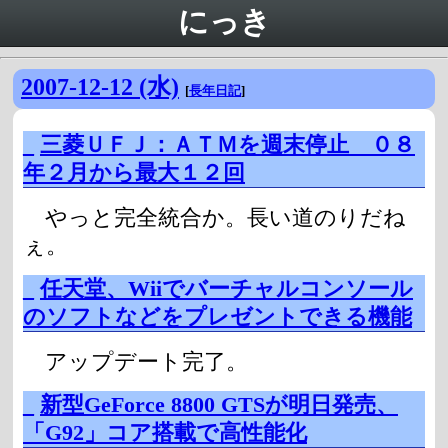
にっき
2007-12-12 (水)
[
長年日記
]
_
三菱ＵＦＪ：ＡＴＭを週末停止 ０８
年２月から最大１２回
やっと完全統合か。長い道のりだね
ぇ。
_
任天堂、Wiiでバーチャルコンソール
のソフトなどをプレゼントできる機能
アップデート完了。
_
新型GeForce 8800 GTSが明日発売、
「G92」コア搭載で高性能化