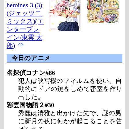
heroines 3 (3)
(ジェッツコ
ミックス)(エ
ンターブレ
イン/東雲 太
郎)
_
今日のアニメ
名探偵コナン#86
犯人は映写機のフィルムを使い、自
動的にドアの鍵をしめて密室を作り
出した。
彩雲国物語２#30
秀麗は清雅と出かけた先で、謎の男
に新月の夜に何かが起こることを告