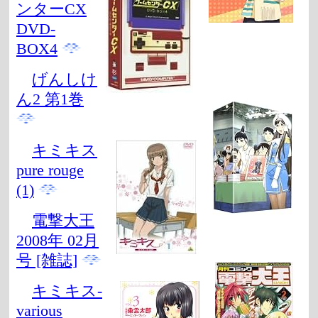
ンターCX
DVD-
BOX4
げんしけ
ん2 第1巻
キミキス
pure rouge
(1)
電撃大王
2008年 02月
号 [雑誌]
キミキス-
various