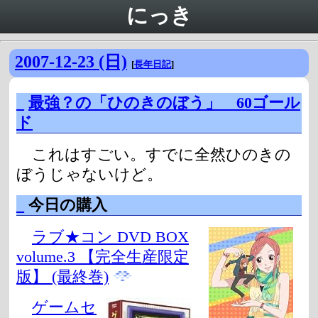
にっき
2007-12-23 (日)
[
長年日記
]
_
最強？の「ひのきのぼう」 60ゴール
ド
これはすごい。すでに全然ひのきの
ぼうじゃないけど。
_
今日の購入
ラブ★コン DVD BOX
volume.3 【完全生産限定
版】 (最終巻)
ゲームセ