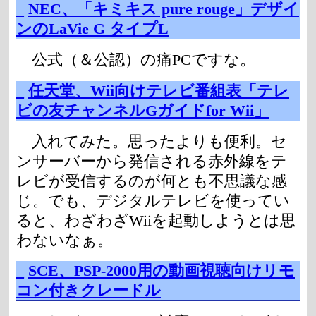
_
NEC、「キミキス pure rouge」デザイ
ンのLaVie G タイプL
公式（＆公認）の痛PCですな。
_
任天堂、Wii向けテレビ番組表「テレ
ビの友チャンネルGガイドfor Wii」
入れてみた。思ったよりも便利。セ
ンサーバーから発信される赤外線をテ
レビが受信するのが何とも不思議な感
じ。でも、デジタルテレビを使ってい
ると、わざわざWiiを起動しようとは思
わないなぁ。
_
SCE、PSP-2000用の動画視聴向けリモ
コン付きクレードル