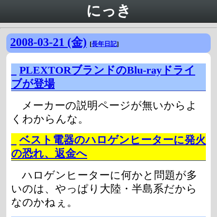
にっき
2008-03-21 (金)
[
長年日記
]
_
PLEXTORブランドのBlu-rayドライ
ブが登場
メーカーの説明ページが無いからよ
くわからんな。
_
ベスト電器のハロゲンヒーターに発火
の恐れ、返金へ
ハロゲンヒーターに何かと問題が多
いのは、やっぱり大陸・半島系だから
なのかねぇ。