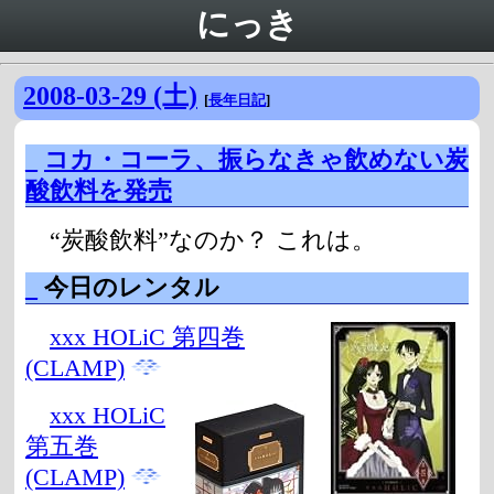
にっき
2008-03-29 (土)
[
長年日記
]
_
コカ・コーラ、振らなきゃ飲めない炭
酸飲料を発売
“炭酸飲料”なのか？ これは。
_
今日のレンタル
xxx HOLiC 第四巻
(CLAMP)
xxx HOLiC
第五巻
(CLAMP)