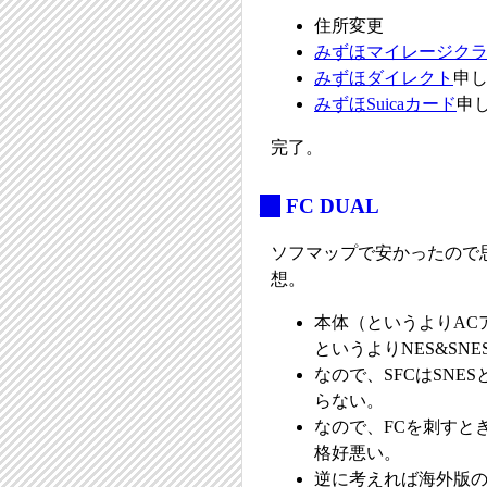
住所変更
みずほマイレージク
みずほダイレクト
申
みずほSuicaカード
申
完了。
_
FC DUAL
ソフマップで安かったので
想。
本体（というよりAC
というよりNES&SN
なので、SFCはSNE
らない。
なので、FCを刺すと
格好悪い。
逆に考えれば海外版の