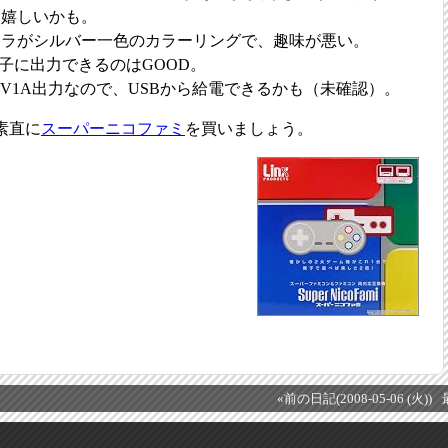
は嬉しいかも。
ーラがシルバー一色のカラーリングで、趣味が悪い。
端子に出力できるのはGOOD。
5V1A出力なので、USBから給電できるかも（未確認）。
素直に
スーパーニコファミ
を買いましょう。
«前の日記(2008-05-06 (火))