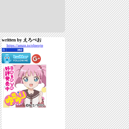
written by えろぺお
https://amzn.to/elpeojp