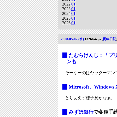
2022|
01
|
2023|
01
|
2024|
01
|
2025|
01
|
2026|
01
|
2008-05-07 (水)
13266steps
[
長年日記
_
たむらけんじ：「プ
ンも
そーゆーのはヤッターマン
_
Microsoft、Window
とりあえず様子見かなぁ。
_
みずほ銀行
で各種手