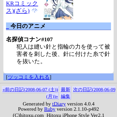
KRコミック
ス)(ざら)
_
今日のアニメ
名探偵コナン#107
犯人は縫い針と指輪の力を使って被
害者を刺した後、針に付けた糸で針
を抜いた。
[
ツッコミを入れる
]
«前の日記(2008-06-07 (土))
最新
次の日記(2008-06-09
(月))»
編集
Generated by
tDiary
version 4.0.4
Powered by
Ruby
version 2.1.10-p492