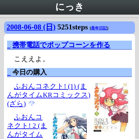
にっき
2008-06-08 (日)
5251steps
[
長年日記
]
_
携帯電話でポップコーンを作る
こええよ。
_
今日の購入
ふおんコネクト! (1) (ま
んがタイムKRコミックス)
(ざら)
ふおんコ
ネクト! 2 (ま
んがタイム