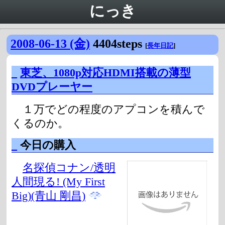
にっき
2008-06-13 (金)
4404steps
[
長年日記
]
_
東芝、1080p対応HDMI搭載の薄型
DVDプレーヤー
１万でどの程度のアプコンを積んで
くるのか。
_
今日の購入
名探偵コナン/透明
人間現る! (My First
Big)(青山 剛昌)