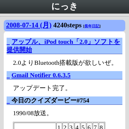
にっき
2008-07-14 (月)
4240steps
[
長年日記
]
_
アップル、iPod touch「2.0」ソフトを
提供開始
2.0よりBluetooth搭載版が欲しいぜ。
_
Gmail Notifier 0.6.3.5
アップデート完了。
_
今日のクイズダービー#754
1990/08放送。
1
2
3
4
5
6
7
8