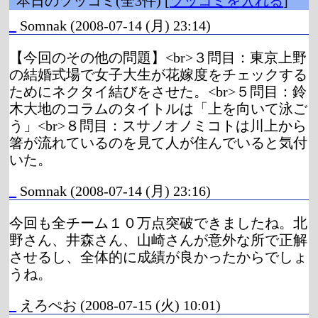
本日のツッコミ(全3件) [
ツッコミを入れる
]
_
Somnak
(2008-07-14 (月) 23:14)
【今回のその他の問題】<br>３問目：東京上野
の結婚式場で女子大生が花嫁度をチェックする
ためにネクタイ結びをさせた。<br>５問目：鈴
木大地のコラムのタイトルは「上を向いて泳ご
う」<br>８問目：スサノオノミコトは川上から
箸が流れているのを見て人が住んでいると気付
いた。
_
Somnak
(2008-07-14 (月) 23:16)
今回も全チーム１０万点突破できましたね。北
野さん、井森さん、山崎さんが意外な所で正解
させるし、全体的に成績が良かったからでしょ
うね。
_
えろぺお
(2008-07-15 (火) 10:01)