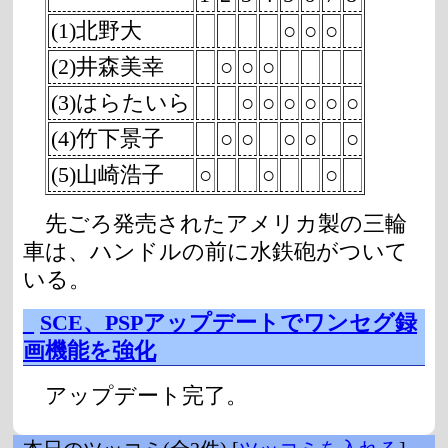
(1)北野大
○
○
○
(2)井森美幸
○
○
○
(3)はらたいら
○
○
○
○
○
○
(4)竹下景子
○
○
○
○
○
(5)山崎浩子
○
○
○
先ごろ発売されたアメリカ製の三輪
車は、ハンドルの前に水鉄砲がついて
いる。
_
SCE、PSPアップデートでワンセグ録
画機能を強化
アップデート完了。