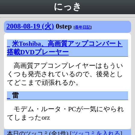
にっき
2008-08-19 (火)
0step
[
長年日記
]
_
米Toshiba、高画質アップコンバート
搭載DVDプレーヤー
高画質アプコンプレイヤーはもうい
くつも発売されているので、後発とし
てどこまで頑張れるか。
_
雷
モデム・ルータ・PCが一気にやられ
てしまったorz
本日のツッコミ(全1件) [
ツッコミを入れる
]