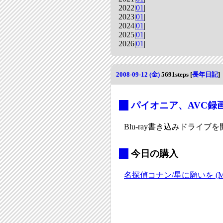
2022|
01
|
2023|
01
|
2024|
01
|
2025|
01
|
2026|
01
|
2008-09-12 (金)
5691steps
[
長年日記
]
_
パイオニア、AVC録画対
Blu-ray書き込みドライ
_
今日の購入
名探偵コナン/星に願いを (My Fi