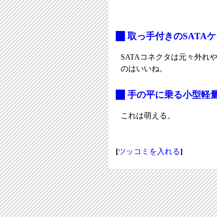
_
取っ手付きのSATA
SATAコネクタは元々外
のはいいね。
_
手の平に乗る小型軽量
これは萌える。
[
ツッコミを入れる
]