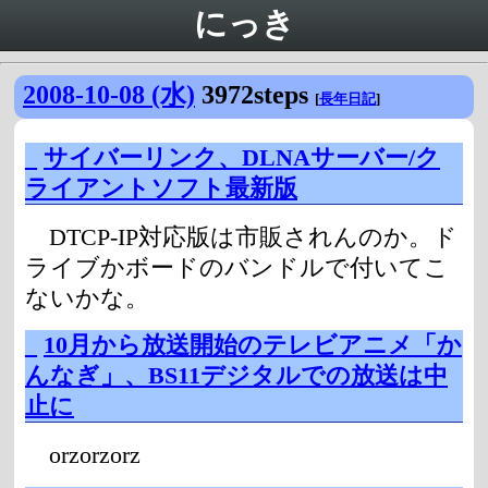
にっき
2008-10-08 (水)
3972steps
[
長年日記
]
_
サイバーリンク、DLNAサーバー/ク
ライアントソフト最新版
DTCP-IP対応版は市販されんのか。ド
ライブかボードのバンドルで付いてこ
ないかな。
_
10月から放送開始のテレビアニメ「か
んなぎ」、BS11デジタルでの放送は中
止に
orzorzorz