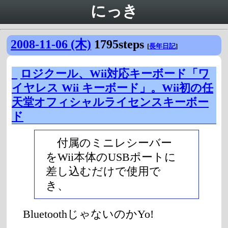
にっき
2008-11-06 (木)
1795steps
[
長年日記
]
_
ロジクール、Wii対応キーボード「ワ
イヤレス Wii キーボード」。Wii初の任
天堂オフィシャルライセンスキーボー
ド
付属のミニレシーバー
をWii本体のUSBポートに
差し込むだけで使用で
き、
BluetoothじゃないのかYo!