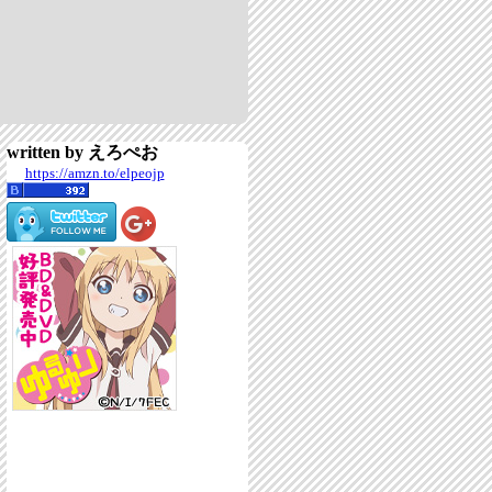
written by えろぺお
https://amzn.to/elpeojp