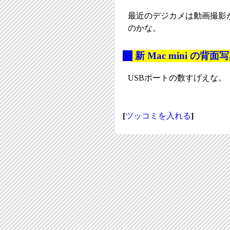
最近のデジカメは動画撮影
のかな。
_
新 Mac mini の
USBポートの数すげえな。
[
ツッコミを入れる
]