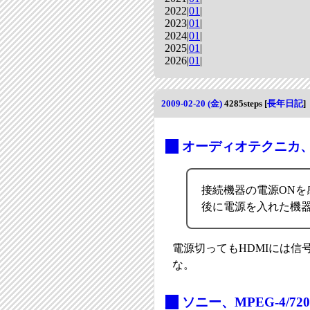
2022|
01
|
2023|
01
|
2024|
01
|
2025|
01
|
2026|
01
|
2009-02-20 (金)
4285steps
[
長年日記
]
_
オーディオテクニカ、1
接続機器の電源ON
後に電源を入れた機
電源切ってもHDMIには
な。
_
ソニー、MPEG-4/