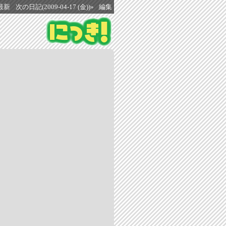
最新
次の日記(2009-04-17 (金))»
編集