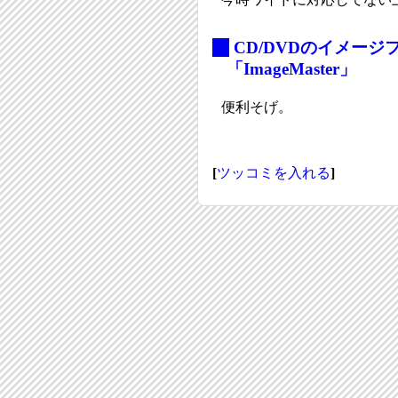
_
CD/DVDのイメー
「ImageMaster」
便利そげ。
[
ツッコミを入れる
]