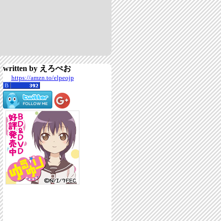
written by えろぺお
https://amzn.to/elpeojp