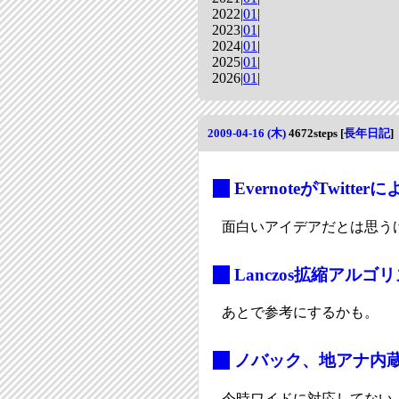
2022|
01
|
2023|
01
|
2024|
01
|
2025|
01
|
2026|
01
|
2009-04-16 (木)
4672steps
[
長年日記
]
_
EvernoteがTwit
面白いアイデアだとは思うけ
_
Lanczos拡縮アルゴ
あとで参考にするかも。
_
ノバック、地アナ内
今時ワイドに対応してない