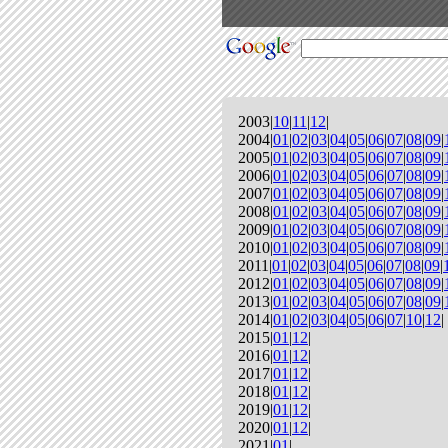
2003|
10
|
11
|
12
|
2004|
01
|
02
|
03
|
04
|
05
|
06
|
07
|
08
|
09
|
2005|
01
|
02
|
03
|
04
|
05
|
06
|
07
|
08
|
09
|
2006|
01
|
02
|
03
|
04
|
05
|
06
|
07
|
08
|
09
|
2007|
01
|
02
|
03
|
04
|
05
|
06
|
07
|
08
|
09
|
2008|
01
|
02
|
03
|
04
|
05
|
06
|
07
|
08
|
09
|
2009|
01
|
02
|
03
|
04
|
05
|
06
|
07
|
08
|
09
|
2010|
01
|
02
|
03
|
04
|
05
|
06
|
07
|
08
|
09
|
2011|
01
|
02
|
03
|
04
|
05
|
06
|
07
|
08
|
09
|
2012|
01
|
02
|
03
|
04
|
05
|
06
|
07
|
08
|
09
|
2013|
01
|
02
|
03
|
04
|
05
|
06
|
07
|
08
|
09
|
2014|
01
|
02
|
03
|
04
|
05
|
06
|
07
|
10
|
12
|
2015|
01
|
12
|
2016|
01
|
12
|
2017|
01
|
12
|
2018|
01
|
12
|
2019|
01
|
12
|
2020|
01
|
12
|
2021|
01
|